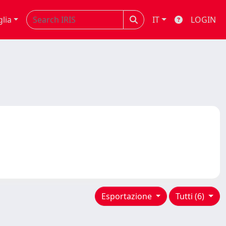
glia
IT
LOGIN
Esportazione
Tutti (6)