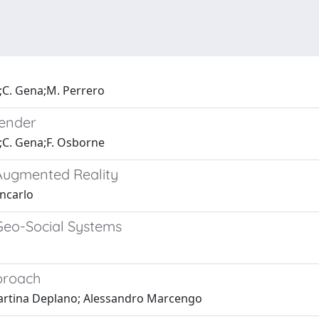
;C. Gena;M. Perrero
ender
;C. Gena;F. Osborne
Augmented Reality
ancarlo
Geo-Social Systems
pproach
Martina Deplano; Alessandro Marcengo