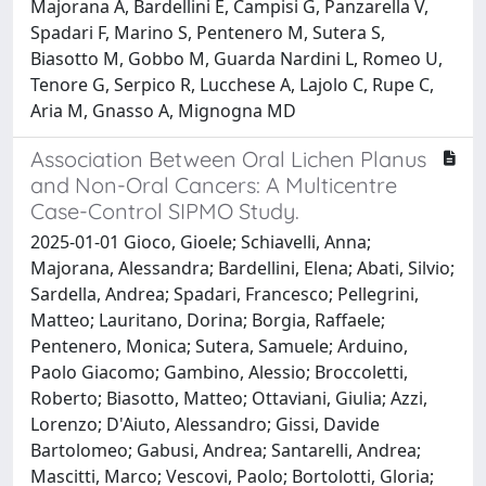
Majorana A, Bardellini E, Campisi G, Panzarella V,
Spadari F, Marino S, Pentenero M, Sutera S,
Biasotto M, Gobbo M, Guarda Nardini L, Romeo U,
Tenore G, Serpico R, Lucchese A, Lajolo C, Rupe C,
Aria M, Gnasso A, Mignogna MD
Association Between Oral Lichen Planus
and Non-Oral Cancers: A Multicentre
Case-Control SIPMO Study.
2025-01-01 Gioco, Gioele; Schiavelli, Anna;
Majorana, Alessandra; Bardellini, Elena; Abati, Silvio;
Sardella, Andrea; Spadari, Francesco; Pellegrini,
Matteo; Lauritano, Dorina; Borgia, Raffaele;
Pentenero, Monica; Sutera, Samuele; Arduino,
Paolo Giacomo; Gambino, Alessio; Broccoletti,
Roberto; Biasotto, Matteo; Ottaviani, Giulia; Azzi,
Lorenzo; D'Aiuto, Alessandro; Gissi, Davide
Bartolomeo; Gabusi, Andrea; Santarelli, Andrea;
Mascitti, Marco; Vescovi, Paolo; Bortolotti, Gloria;