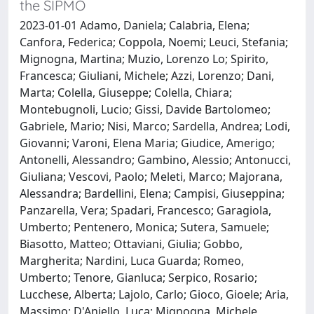
the SIPMO
2023-01-01 Adamo, Daniela; Calabria, Elena;
Canfora, Federica; Coppola, Noemi; Leuci, Stefania;
Mignogna, Martina; Muzio, Lorenzo Lo; Spirito,
Francesca; Giuliani, Michele; Azzi, Lorenzo; Dani,
Marta; Colella, Giuseppe; Colella, Chiara;
Montebugnoli, Lucio; Gissi, Davide Bartolomeo;
Gabriele, Mario; Nisi, Marco; Sardella, Andrea; Lodi,
Giovanni; Varoni, Elena Maria; Giudice, Amerigo;
Antonelli, Alessandro; Gambino, Alessio; Antonucci,
Giuliana; Vescovi, Paolo; Meleti, Marco; Majorana,
Alessandra; Bardellini, Elena; Campisi, Giuseppina;
Panzarella, Vera; Spadari, Francesco; Garagiola,
Umberto; Pentenero, Monica; Sutera, Samuele;
Biasotto, Matteo; Ottaviani, Giulia; Gobbo,
Margherita; Nardini, Luca Guarda; Romeo,
Umberto; Tenore, Gianluca; Serpico, Rosario;
Lucchese, Alberta; Lajolo, Carlo; Gioco, Gioele; Aria,
Massimo; D'Aniello, Luca; Mignogna, Michele