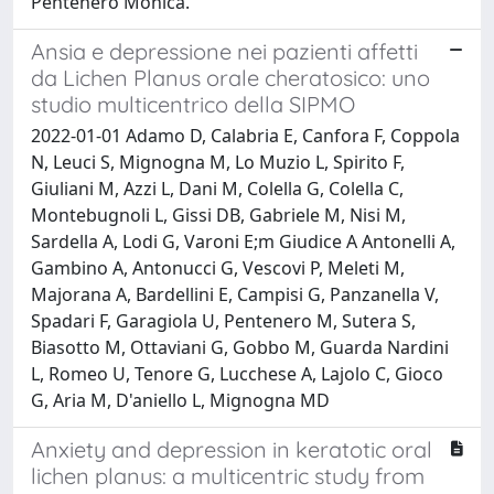
Pentenero Monica.
Ansia e depressione nei pazienti affetti
da Lichen Planus orale cheratosico: uno
studio multicentrico della SIPMO
2022-01-01 Adamo D, Calabria E, Canfora F, Coppola
N, Leuci S, Mignogna M, Lo Muzio L, Spirito F,
Giuliani M, Azzi L, Dani M, Colella G, Colella C,
Montebugnoli L, Gissi DB, Gabriele M, Nisi M,
Sardella A, Lodi G, Varoni E;m Giudice A Antonelli A,
Gambino A, Antonucci G, Vescovi P, Meleti M,
Majorana A, Bardellini E, Campisi G, Panzanella V,
Spadari F, Garagiola U, Pentenero M, Sutera S,
Biasotto M, Ottaviani G, Gobbo M, Guarda Nardini
L, Romeo U, Tenore G, Lucchese A, Lajolo C, Gioco
G, Aria M, D'aniello L, Mignogna MD
Anxiety and depression in keratotic oral
lichen planus: a multicentric study from