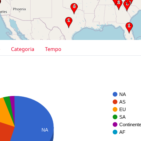
e
Categoria
Tempo
NA
AS
EU
SA
Continent
NA
AF