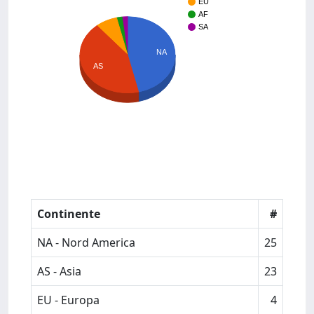
EU
AF
SA
NA
AS
Continente
#
NA - Nord America
25
AS - Asia
23
EU - Europa
4