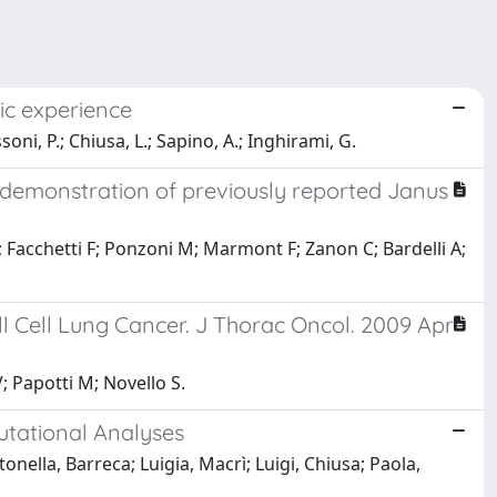
ic experience
ssoni, P.; Chiusa, L.; Sapino, A.; Inghirami, G.
 demonstration of previously reported Janus
 A; Facchetti F; Ponzoni M; Marmont F; Zanon C; Bardelli A;
 Cell Lung Cancer. J Thorac Oncol. 2009 Apr
V; Papotti M; Novello S.
Mutational Analyses
onella, Barreca; Luigia, Macrì; Luigi, Chiusa; Paola,