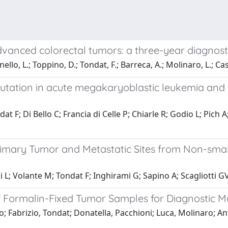
advanced colorectal tumors: a three-year diagnost
onello, L.; Toppino, D.; Tondat, F.; Barreca, A.; Molinaro, L.; Ca
mutation in acute megakaryoblastic leukemia and
at F; Di Bello C; Francia di Celle P; Chiarle R; Godio L; Pich
imary Tumor and Metastatic Sites from Non-small
i L; Volante M; Tondat F; Inghirami G; Sapino A; Scagliotti G
y of Formalin-Fixed Tumor Samples for Diagnostic 
lo; Fabrizio, Tondat; Donatella, Pacchioni; Luca, Molinaro; Ant