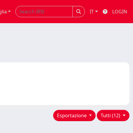
glia
IT
LOGIN
Esportazione
Tutti (12)