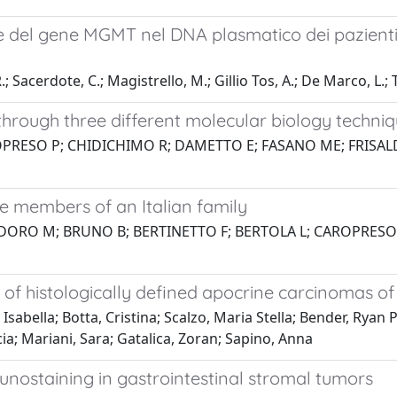
ne del gene MGMT nel DNA plasmatico dei pazienti
 Sacerdote, C.; Magistrello, M.; Gillio Tos, A.; De Marco, L.; Ton
 through three different molecular biology techni
ROPRESO P; CHIDICHIMO R; DAMETTO E; FASANO ME; FRISA
ee members of an Italian family
ORO M; BRUNO B; BERTINETTO F; BERTOLA L; CAROPRESO P
of histologically defined apocrine carcinomas of
 Isabella; Botta, Cristina; Scalzo, Maria Stella; Bender, Ry
ncia; Mariani, Sara; Gatalica, Zoran; Sapino, Anna
staining in gastrointestinal stromal tumors