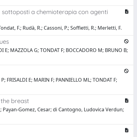
 sottoposti a chemioterapia con agenti
dat, F.; Rudà, R.; Cassoni, P.; Soffietti, R.; Merletti, F.
ques
LDI E; MAZZOLA G; TONDAT F; BOCCADORO M; BRUNO B;
; FRISALDI E; MARIN F; PANNIELLO ML; TONDAT F;
 the breast
an P; Payan-Gomez, Cesar; di Cantogno, Ludovica Verdun;