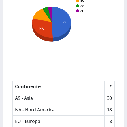
EU
SA
AF
EU
AS
NA
Continente
#
AS - Asia
30
NA - Nord America
18
EU - Europa
8