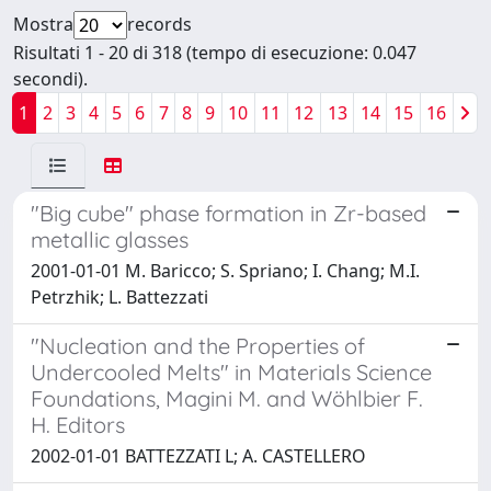
Mostra
records
Risultati 1 - 20 di 318 (tempo di esecuzione: 0.047
secondi).
1
2
3
4
5
6
7
8
9
10
11
12
13
14
15
16
"Big cube" phase formation in Zr-based
metallic glasses
2001-01-01 M. Baricco; S. Spriano; I. Chang; M.I.
Petrzhik; L. Battezzati
"Nucleation and the Properties of
Undercooled Melts" in Materials Science
Foundations, Magini M. and Wöhlbier F.
H. Editors
2002-01-01 BATTEZZATI L; A. CASTELLERO