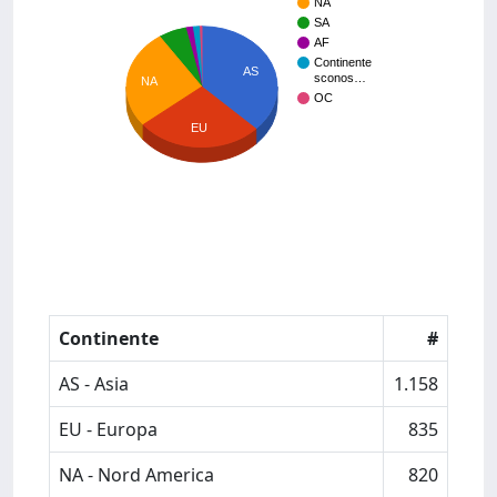
NA
SA
AF
Continente
AS
sconos…
NA
OC
EU
Continente
#
AS - Asia
1.158
EU - Europa
835
NA - Nord America
820