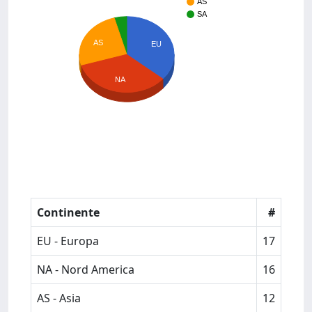
AS
SA
AS
EU
NA
Continente
#
EU - Europa
17
NA - Nord America
16
AS - Asia
12