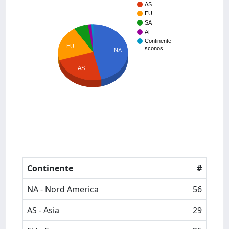
AS
EU
SA
AF
Continente
EU
sconos…
NA
AS
Continente
#
NA - Nord America
56
AS - Asia
29