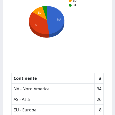
EU
SA
EU
NA
AS
Continente
#
NA - Nord America
34
AS - Asia
26
EU - Europa
8