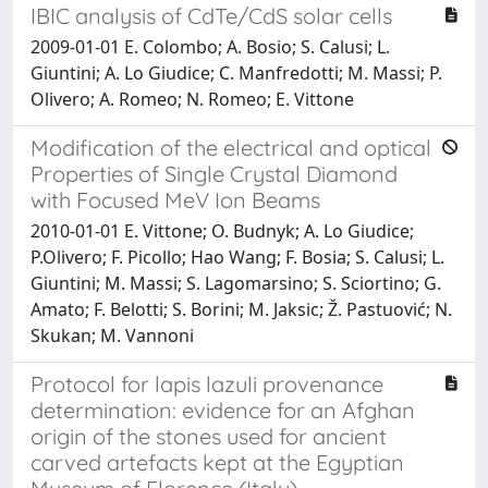
IBIC analysis of CdTe/CdS solar cells
2009-01-01 E. Colombo; A. Bosio; S. Calusi; L.
Giuntini; A. Lo Giudice; C. Manfredotti; M. Massi; P.
Olivero; A. Romeo; N. Romeo; E. Vittone
Modification of the electrical and optical
Properties of Single Crystal Diamond
with Focused MeV Ion Beams
2010-01-01 E. Vittone; O. Budnyk; A. Lo Giudice;
P.Olivero; F. Picollo; Hao Wang; F. Bosia; S. Calusi; L.
Giuntini; M. Massi; S. Lagomarsino; S. Sciortino; G.
Amato; F. Belotti; S. Borini; M. Jaksic; Ž. Pastuović; N.
Skukan; M. Vannoni
Protocol for lapis lazuli provenance
determination: evidence for an Afghan
origin of the stones used for ancient
carved artefacts kept at the Egyptian