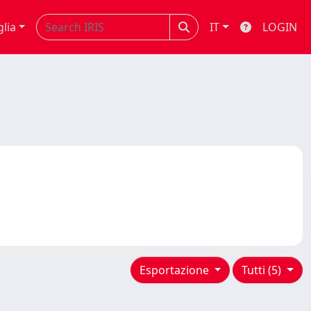
glia
IT
LOGIN
Esportazione
Tutti (5)