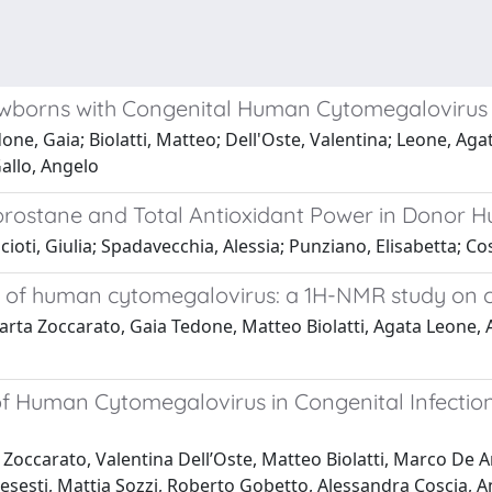
borns with Congenital Human Cytomegalovirus Inf
e, Gaia; Biolatti, Matteo; Dell'Oste, Valentina; Leone, Agata
allo, Angelo
soprostane and Total Antioxidant Power in Donor 
acioti, Giulia; Spadavecchia, Alessia; Punziano, Elisabetta; C
nt of human cytomegalovirus: a 1H-NMR study on 
Marta Zoccarato, Gaia Tedone, Matteo Biolatti, Agata Leone,
Human Cytomegalovirus in Congenital Infection: 
Zoccarato, Valentina Dell’Oste, Matteo Biolatti, Marco De An
Bresesti, Mattia Sozzi, Roberto Gobetto, Alessandra Coscia, 