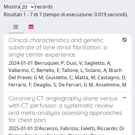
Mostra
records
Risultati 1 - 7 di 7 (tempo di esecuzione: 0.019 secondi).
Clinical characteristics and genetic
substrate of lone atrial fibrillation: a
single center experience
2024-01-01 Berruquier, P; Dusi, V; Saglietto, A;
Vallarino, C; Bertello, E; Tallone, L; Solano, A; Brach
Del Prever, G M; Giustetto, C; Matta, M; Castagno, D;
Ferraris, F; Deaglio, S; De Ferrari, G M; Anselmino, M
Coronary CT angiography alone versus
with CT perfusion: a systematic review
and meta-analysis assessing approaches
for chest pain
2025-01-01 D'Ascenzo, Fabrizio; Faletti, Riccardo; Di