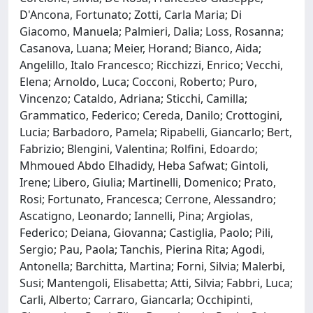
D'Ancona, Fortunato; Zotti, Carla Maria; Di
Giacomo, Manuela; Palmieri, Dalia; Loss, Rosanna;
Casanova, Luana; Meier, Horand; Bianco, Aida;
Angelillo, Italo Francesco; Ricchizzi, Enrico; Vecchi,
Elena; Arnoldo, Luca; Cocconi, Roberto; Puro,
Vincenzo; Cataldo, Adriana; Sticchi, Camilla;
Grammatico, Federico; Cereda, Danilo; Crottogini,
Lucia; Barbadoro, Pamela; Ripabelli, Giancarlo; Bert,
Fabrizio; Blengini, Valentina; Rolfini, Edoardo;
Mhmoued Abdo Elhadidy, Heba Safwat; Gintoli,
Irene; Libero, Giulia; Martinelli, Domenico; Prato,
Rosi; Fortunato, Francesca; Cerrone, Alessandro;
Ascatigno, Leonardo; Iannelli, Pina; Argiolas,
Federico; Deiana, Giovanna; Castiglia, Paolo; Pili,
Sergio; Pau, Paola; Tanchis, Pierina Rita; Agodi,
Antonella; Barchitta, Martina; Forni, Silvia; Malerbi,
Susi; Mantengoli, Elisabetta; Atti, Silvia; Fabbri, Luca;
Carli, Alberto; Carraro, Giancarla; Occhipinti,