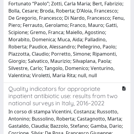
Fortunato “Paolo”; Zotti, Carla Maria; Bert, Fabrizio;
Bolla, Cesare; Broda, Roberta; D’Aloia, Francesco;
De Gregorio, Francesco; Di Nardo, Francesco; Fenu,
Piero; Ferrauto, Gerolamo; Franco, Mauro; Gatti,
Scipione; Gremo, Franca; Maiello, Agostino;
Morabito, Domenica; Muca, Aida; Palladino,
Roberta; Paudice, Alessandro; Pellegrino, Paolo;
Plazzotta, Claudio; Porretto, Simone; Ripamonti,
Giorgio; Salvatico, Maurizio; Silvaplana, Paola;
Silvestre, Carlo; Tangolo, Domenico; Venturino,
Valentina; Viroletti, Maria Rita; null, null
Quality indicators for appropriate
inpatient antibiotic use: results from two
national surveys in Italy, 2016-2022
In corso di stampa Vicentini, Costanza; Russotto,
Antonino; Bussolino, Roberta; Castagnotto, Marta;
Gastaldo, Claudia; Bazzolo, Stefano; Gamba, Dario;
Corcione, Silvia; De Rosa, Francesco Giuseppe;