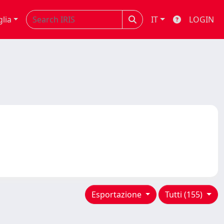
glia
IT
LOGIN
Esportazione
Tutti (155)