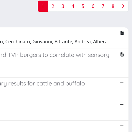
1
2
3
4
5
6
7
8
sio, Cecchinato; Giovanni, Bittante; Andrea, Albera
nd TVP burgers to correlate with sensory
y results for cattle and buffalo