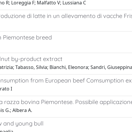
o R; Loreggia F; Malfatto V; Lussiana C
 produzione di latte in un allevamento di vacche Fr
in Piemontese breed
elnut by-product extract
trizia; Tabasso, Silvia; Bianchi, Eleonora; Sandri, Giuseppina
consumption from European beef Comsumption ex
rato I
la razza bovina Piemontese. Possibile applicazione
is G.; Albera A.
w and young bull
apaglia