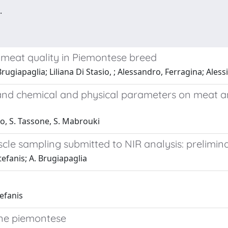
.
f meat quality in Piemontese breed
rugiapaglia; Liliana Di Stasio, ; Alessandro, Ferragina; Ales
 and chemical and physical parameters on meat a
co, S. Tassone, S. Mabrouki
le sampling submitted to NIR analysis: preliminar
tefanis; A. Brugiapaglia
tefanis
one piemontese