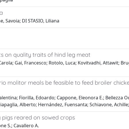
a
, Savoia; DI STASIO, Liliana
s on quality traits of hind leg meat
ola; Gai, Francesco; Rotolo, Luca; Kovitvadhi, Attawit; Br
io molitor meals be feasible to feed broiler chic
alentina; Fiorilla, Edoardo; Cappone, Eleonora E.; Bellezza O
iapaglia, Alberto; Hernández, Fuensanta; Schiavone, Achille
g pigs reared on sowed crops
ne S.; Cavallero A.