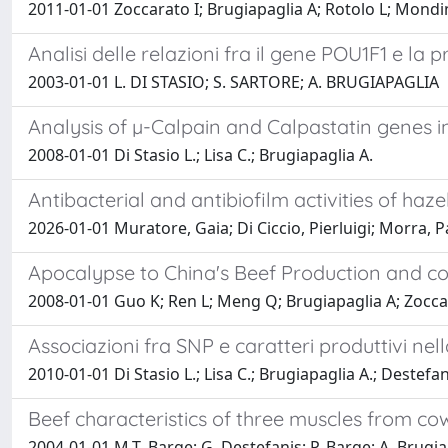
2011-01-01 Zoccarato I; Brugiapaglia A; Rotolo L; Mondin
Analisi delle relazioni fra il gene POU1F1 e la
2003-01-01 L. DI STASIO; S. SARTORE; A. BRUGIAPAGLIA
Analysis of µ-Calpain and Calpastatin genes 
2008-01-01 Di Stasio L.; Lisa C.; Brugiapaglia A.
Antibacterial and antibiofilm activities of haz
2026-01-01 Muratore, Gaia; Di Ciccio, Pierluigi; Morra, Pa
Apocalypse to China's Beef Production and 
2008-01-01 Guo K; Ren L; Meng Q; Brugiapaglia A; Zocca
Associazioni fra SNP e caratteri produttivi nel
2010-01-01 Di Stasio L.; Lisa C.; Brugiapaglia A.; Destefan
Beef characteristics of three muscles from co
2004-01-01 M.T. Barge; G. Destefanis; P. Barge; A. Brugi