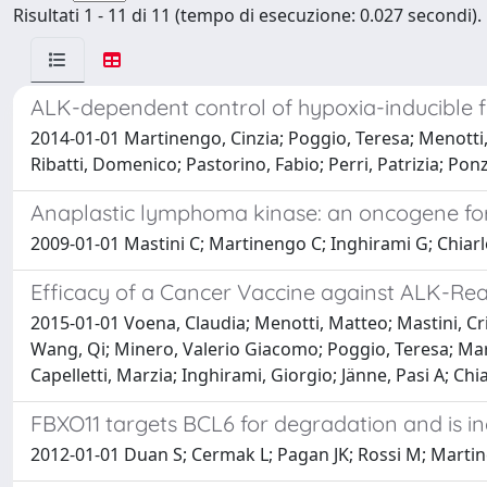
Risultati 1 - 11 di 11 (tempo di esecuzione: 0.027 secondi).
ALK-dependent control of hypoxia-inducible 
2014-01-01 Martinengo, Cinzia; Poggio, Teresa; Menotti, M
Ribatti, Domenico; Pastorino, Fabio; Perri, Patrizia; Po
Anaplastic lymphoma kinase: an oncogene fo
2009-01-01 Mastini C; Martinengo C; Inghirami G; Chiarl
Efficacy of a Cancer Vaccine against ALK-R
2015-01-01 Voena, Claudia; Menotti, Matteo; Mastini, Cr
Wang, Qi; Minero, Valerio Giacomo; Poggio, Teresa; Marti
Capelletti, Marzia; Inghirami, Giorgio; Jänne, Pasi A; Chi
FBXO11 targets BCL6 for degradation and is in
2012-01-01 Duan S; Cermak L; Pagan JK; Rossi M; Martine