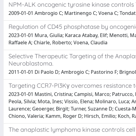
NPM-ALK oncogenic tyrosine kinase controls T-
2009-01-01 Ambrogio C; Martinengo C; Voena C; Tondat F; 
Regulation of CD45 phosphatase by oncogenic
2023-01-01 Mura, Giulia; Karaca Atabay, Elif; Menotti, 
Raffaele A; Chiarle, Roberto; Voena, Claudia
Selective Therapeutic Targeting of the Anapl
Neuroblastoma.
2011-01-01 Di Paolo D; Ambrogio C; Pastorino F; Brignole 
Targeting CCR7-PI3Kγ overcomes resistance t
2023-01-01 Mastini, Cristina; Campisi, Marco; Patrucco, 
Peola, Silvia; Mota, Ines; Vissio, Elena; Molinaro, Luca;
Laurence; Geoerger, Birgit; Turner, Suzanne D; Cuesta-M
Chiono, Valeria; Kamm, Roger D; Hirsch, Emilio; Koch, Ra
The anaplastic lymphoma kinase controls cell