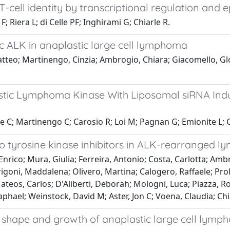
cell identity by transcriptional regulation and e
Riera L; di Celle PF; Inghirami G; Chiarle R.
 ALK in anaplastic large cell lymphoma
Matteo; Martinengo, Cinzia; Ambrogio, Chiara; Giacomello, Gl
astic Lymphoma Kinase With Liposomal siRNA Indu
C; Martinengo C; Carosio R; Loi M; Pagnan G; Emionite L; Cill
o tyrosine kinase inhibitors in ALK-rearranged 
Enrico; Mura, Giulia; Ferreira, Antonio; Costa, Carlotta; Am
 Arigoni, Maddalena; Olivero, Martina; Calogero, Raffaele; Pro
ateos, Carlos; D'Aliberti, Deborah; Mologni, Luca; Piazza, R
phael; Weinstock, David M; Aster, Jon C; Voena, Claudia; Ch
 shape and growth of anaplastic large cell lymp