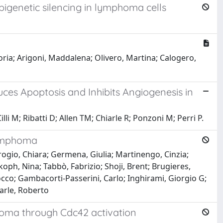
pigenetic silencing in lymphoma cells
oria; Arigoni, Maddalena; Olivero, Martina; Calogero,
ces Apoptosis and Inhibits Angiogenesis in
i M; Ribatti D; Allen TM; Chiarle R; Ponzoni M; Perri P.
lymphoma
brogio, Chiara; Germena, Giulia; Martinengo, Cinzia;
koph, Nina; Tabbò, Fabrizio; Shoji, Brent; Brugieres,
occo; Gambacorti-Passerini, Carlo; Inghirami, Giorgio G;
iarle, Roberto
homa through Cdc42 activation