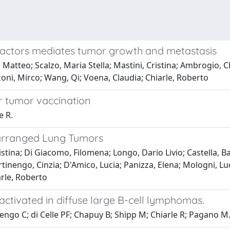
factors mediates tumor growth and metastasis
atteo; Scalzo, Maria Stella; Mastini, Cristina; Ambrogio, Chi
nzoni, Mirco; Wang, Qi; Voena, Claudia; Chiarle, Roberto
r tumor vaccination
e R.
earranged Lung Tumors
istina; Di Giacomo, Filomena; Longo, Dario Livio; Castella, 
nengo, Cinzia; D'Amico, Lucia; Panizza, Elena; Mologni, Luca
arle, Roberto
activated in diffuse large B-cell lymphomas.
ngo C; di Celle PF; Chapuy B; Shipp M; Chiarle R; Pagano M