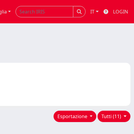
glia
IT
LOGIN
Esportazione
Tutti (11)