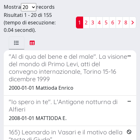
Mostra
records
Risultati 1 - 20 di 155
(tempo di esecuzione:
1
2
3
4
5
6
7
8
0.04 secondi).
"Al di qua del bene e del male". La visione
del mondo di Primo Levi, atti del
convegno internazionale, Torino 15-16
dicembre 1999
2000-01-01 Mattioda Enrico
"Io spero in te". L'Antigone notturna di
Alfieri
2008-01-01 MATTIODA E.
165) Leonardo in Vasari e il motivo della
“testa di Giuda”