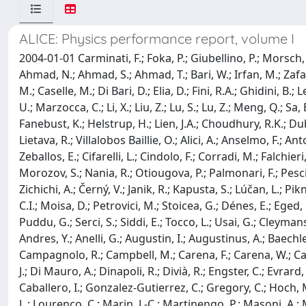
ALICE: Physics performance report, volume I
2004-01-01 Carminati, F.; Foka, P.; Giubellino, P.; Morsch, A.; Paic, G.; Revol, J.-P.; Šafařík, K.; Schutz, Y.; Wiedemann, U.A.; Cortese, P.; Dellacasa, G.; Ramello, L.; Sitta, M.; Ahmad, N.; Ahmad, S.; Ahmad, T.; Bari, W.; Irfan, M.; Zafar, M.; Belogianni, A.; Christakoglou, P.; Ganoti, P.; Petridis, A.; Roukoutakis, F.; Spyropoulou-Stassinaki, M.; Vassiliou, M.; Caselle, M.; Di Bari, D.; Elia, D.; Fini, R.A.; Ghidini, B.; Lenti, V.; Manzari, V.; Nappi, E.; Navach, F.; Pastore, C.; Posa, F.; Santoro, R.; Sgura, I.; Corsi, F.; De Venuto, D.; Fratino, U.; Marzocca, C.; Li, X.; Liu, Z.; Lu, S.; Lu, Z.; Meng, Q.; Sa, B.; Yuan, J.; Zhou, J.; Zhou, S.; Klovning, A.; Nystrand, J.; Pommeresche, B.; Röhrich, D.; Ullaland, K.; Vestbø, A.S.; Yin, Z.; Fanebust, K.; Helstrup, H.; Lien, J.A.; Choudhury, R.K.; Dubey, A.K.; Mahapatra, D.P.; Mishra, D.; Phatak, S.C.; Sahoo, R.; Evans, D.; Jones, G.T.; Jovanović, P.; Jusko, A.; Kinson, J.B.; Lietava, R.; Villalobos Baillie, O.; Alici, A.; Anselmo, F.; Antonioli, P.; Bari, G.; Basile, M.; Baek, Y.W.; Bellagamba, L.; Boscherini, D.; Bruni, A.; Bruni, G.; Cara Romeo, G.; Cerron-Zeballos, E.; Cifarelli, L.; Cindolo, F.; Corradi, M.; Falchieri, D.; Gabrielli, A.; Gandolfi, E.; Giusti, P.; Hatzifotiadou, D.; Laurenti, G.; Luvisetto, M.L.; Margotti, A.; Masetti, M.; Morozov, S.; Nania, R.; Otiougova, P.; Palmonari, F.; Pesci, A.; Pierella, F.; Polini, A.; Sartorelli, G.; Scapparone, E.; Scioli, G.; Vacca, G.P.; Valenti, G.; Venturi, G.; Williams, M.C.S.; Zichichi, A.; Černý, V.; Janik, R.; Kapusta, S.; Lúčan, L.; Pikna, M.; Pišút, J.; Pišútová, N.; Sitár, B.; Strmeň, P.; Szarka, I.; Zagiba, M.; Aiftimiei, C.; Catanescu, V.; Duma, M.; Legrand, C.I.; Moisa, D.; Petrovici, M.; Stoicea, G.; Dénes, E.; Eged, B.; Fodor, Z.; Kiss, T.; Pálla, G.; Sulyán, J.; Zimányi, J.; Basciu, S.; Cicalo, C.; De Falco, A.; Floris, M.; Macciotta-Serpi, M.P.; Puddu, G.; Serci, S.; Siddi, E.; Tocco, L.; Usai, G.; Cleymans, J.; Fearick, R.; Vilakazi, Z.; Badalà, A.; Barbera, R.; Lo Re, G.; Palmeri, A.; Pappalardo, G.S.; Pulvirenti, A.; Riggi, F.; Andres, Y.; Anelli, G.; Augustin, I.; Augustinus, A.; Baechler, J.; Barberis, P.; Belikov, J.A.; Betev, L.; Boccardi, A.; Braem, A.; Bramm, R.; Brun, R.; Burns, M.; Buncic, P.; Cali, I.; Campagnolo, R.; Campbell, M.; Carena, F.; Carena, W.; Carrer, N.; Cheshkov, C.; Chochula, P.; Chudoba, J.; Cruz De Sousa Barbosa, J.; Davenport, M.; De Cataldo, G.; De Groot, J.; Di Mauro, A.; Dinapoli, R.; Divià, R.; Engster, C.; Evrard, S.; Fabjan, C.; Fassò, A.; Favretto, D.; Feng, L.; Formenti, F.; Futó, E.; Gallas-Torreira, A.; Gheata, A.; Gonzalez-Caballero, I.; Gonzalez-Gutierrez, C.; Gregory, C.; Hoch, M.; Hoedelmoser, H.; Hristov, P.; Ivanov, M.; Jirden, L.; Junique, A.; Klempt, W.; Kluge, A.; Kowalski, M.; Kuhr, T.; Leistam, L.; Lourenço, C.; Marin, J.-C.; Martinengo, P.; Masoni, A.; Mast, M.; Meyer, T.; Mohanty, A.; Morel, M.; Mota, B.; Muller, H.; Musa, L.; Nilsson, P.; Osmic, F.; Perini, D.; Peters, A.; Picard, D.; Piuz, F.; Popescu, S.; Rademakers, F.; Riedler, P.; Rosso, E.; Saiz, P.; Santiard, J.-C.; Schossmaier, K.; Schukraft, J.; Schyns, E.; Skowronski, P.; Soos, C.; Stefanini, G.; Stock, R.; Swoboda, D.; Szymanski, P.; Taureg, H.; Tavlet, M.; Tissot-Daguette, P.; Vande Vyvre, P.; Van-Der-Vlugt, C.; Vanuxem, J.-P.; Vascotto, A.; Aggarwal, M.M.; Bhati, A.K.; Kumar, A.; Sharma, M.; Sood, G.; Baldit, A.