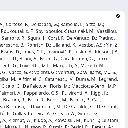
karsson, A.; Osterman, L.; Otterlund, I.; Stenlund, E.A.; Cheynis, B.; Ducroux, L.; Grossiord, J.Y.; Guichard, A.; Pillot, P.; Rapp, B.; Tieulent, R.; Alfaro Molina, J.R.; Ayala, A.; Becerril, A.; Belmont Moreno, E.; Contreras, J.G.; Cuautle, E.; D'Olivo, J.C.; Herrera Corral, G.; Leon Monzon, I.; Martinez Castro, J.; Martinez Davalos, A.; Menchaca-Rocha, A.; Montano Zetina, L.M.; Nellen, L.; Solano, J.; Vergara, S.; Zepeda, A.; Goloubeva, M.B.; Gouber, F.F.; Karavichev, O.V.; Karavicheva, T.L.; Karpechev, E.V.; Kourepin, A.B.; Maevskaia, A.I.; Marin, V.V.; Pshenichnov, I.A.; Razine, V.I.; Rechetin, A.I.; Shileev, K.A.; Topilskaia, N.S.; Akindinov, A.N.; Golovine, V.; Kaidalov, A.B.; Kats, M.M.; Kiselev, I.T.; Kiselev, S.M.; Lioublev, E.; Martemiyanov, A.N.; Polozov, P.A.; Serov, V.S.; Smirnitski, A.V.; Tchoumakov, M.M.; Vetlitski, I.A.; Volochine, K.G.; Vorobiev, L.S.; Zagreev, B.V.; Aleksandrov, D.; Antonenko, V.; Beliaev, S.; Fokine, S.; Ippolitov, M.; Karadjev, K.; Lebedev, V.; Manko, V.I.; Moukhanova, T.; Nianine, A.; Nikolaev, S.; Nikouline, S.; Patarakine, O.; Peressounko, D.; Sibiriak, I.; Tsvetkov, A.; Vasiliev, A.; Vinogradov, A.; Volkov, M.; Yushmanov, I.; Grigoriev, V.A.; Kaplin, V.A.; Loginov, V.A.; Baumann, C.; Bucher, D.; Glasow, R.; Gottschlag, H.; Heine, N.; Reygers, K.; Santo, R.; Verhoeven, W.; Wessels, J.; Zaudtke, O.; Aphecetche, L.; Boucham, A.; Boudjemline, K.; Conesa-Balbestre, G.; Cussonneau, J.P.; Delagrange, H.; Dialinas, M.; Finck, C.; Erazmus, B.; Germain, M.; Lautridou, P.; Lefèvre, F.; Luquin, L.; Martin, L.; Martinez, G.; Ravel, O.; Roy, C.; Tournaire, A.; Frolov, A.R.; Pestov, I.N.; Awes, T.; Cherney, M.; Swanger, M.; Comets, M.P.; Courtat, P.; Espagnon, B.; Hřivnáčová, I.; Kunne, R.; Le Bornec, Y.; Mac Cormick, M.; Peyré, J.; Pouthas, J.; Rousseau, S.; Willis, N.; Bravina, L.; Løvhøiden, G.; Skaali, B.; Tveter, T.S.; Vik, T.; Wikne, J.C.; Wormald, D.; Antinori, F.; Dainese, A.; Fabris, D.; Lunardon, M.; Morando, M.; Moretto, S.; Pepato, A.; Quercigh, E.; Scarlassara, F.; Segato, G.; Turrisi, R.; Viesti, G.; Beitlerova, A.; Mareš, J.; Mihoková, E.; Nikl, M.; Píška, K.; Polák, K.; Závada, P.; Bogolyubsky, M.Yu.; Britvitch, G.I.; Khaoustov, G.V.; Kharlov, I.V.; Konstantinov, S.A.; Minaev, N.G.; Petrov, V.S.; Polichtchouk, B.V.; Sadovsky, S.A.; Semenov, P.A.; Soloviev, A.S.; Victorov, V.A.; Fernandez Tellez, A.; Gamez Flores, E.; Lopez, R.; Roman, S.; Vargas, M.A.; Adamová, D.; Kouchpil, S.; Kouchpil, V.; Kugler, A.; Šumbera, M.; Tlustý, P.; Wagner, V.; Di Liberto, S.; Mazzoni, M.A.; Meddi, F.; Urciuoli, G.M.; Anfreville, M.; Baldisseri, A.; Borel, H.; Cacaut, D.; Dumonteil, E.; Durand, R.; De Girolamo, P.; Gosset, J.; Hardy, P.; Hennion, V.; Herlant, S.; Orsini, F.; Pénichot, Y.; Pereira, H.; Salasca, S.; Staley, F.M.; Usseglio, M.; De Caro, A.; De Pasquale, S.; Di Bartolomeo, A.; Fusco Girard, M.; Grella, G.; Guida, M.; Romano, G.; Sellitto, S.; Virgili, T.; Basmanov, V.; Budn