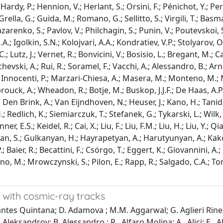
 with cosmic-ray tracks
r; D. Elia; D. Emschermann; A. Enokizono; B. Espagnon; M. Estienne; D. Evans; S. Evrard; G. Eyyubova; C.W. Fabjan; D. Fabris; J. Faivre; D. Falchieri; A. Fantoni; M. Fasel; O. Fateev; R. Fearick; A. Fedunov; D. Fehlker; V. Fekete; D. Felea; B. Fenton-Olsen; G. Feofilov; A. Ferna ́ndez Te ́llez; E.G. Ferreiro; A. Ferretti; R. Ferretti; M.A.S. Figueredo; S. Filchagin; R. Fini; F.M. Fionda; E.M. Fiore; M. Floris; Z. Fodor; S. Foertsch; P. Foka; S. Fokin; F. Formenti; E. Fragiacomo; M. Fragkiadakis; U. Frankenfeld; A. Frolov; U. Fuchs; F. Furano; C. Furget; M. Fusco Girard; J.J. Gaardhøje; S. Gadrat; M. Gagliardi; A. Gago; M. Gallio; S. Gang; P. Ganoti ; M.S. Ganti; C. Garabatos; C. Garcıa Trapaga;J. Gebelein; R. Gemme; M. Germain; A. Gheata; M. Gheata; B. Ghidini; P. Ghosh; G. Giraudo; P. Giubellino; E.Gladysz-Dziadus; R. Glasow; P. Gla ̈ssel; A. Glenn; R. Gomez; H. Gonza ́lez Santos; L.H. Gonza ́lez-Trueba; P. Gonza ́lez-Zamora; S. Gorbunov; Y. Gorbunov; S. Gotovac; H. Gottschlag; V. Grabski; R. Grajcarek; A. Grelli; A. Grigoras; C. Grigoras; V. Grigoriev; A. Grigoryan; S. Grigoryan; B. Grinyov; N. Grion; P. Gros; J.F.Grosse-Oetringhaus; J.- Y. Grossiord; R. Grosso; C. Guarnaccia; F. Guber; R. Guernane; B. Guerzoni; K. Gulbrandsen; H. Gulkanyan; T. Gunji; A. Gupta; R. Gupta; H.-A. Gustafsson; H. Gutbrod; Ø. Haaland; C. Hadjidakis; M. Haiduc; H. Hamagaki; G. Hamar; J. Hamblen; B.H. Han; J.W. Harris; M. Hartig; A. Harutyunyan; D. Hasch; D. Hasegan; D. Hatzifotiadou; A. Hayrapetyan; M. Heide; M. Heinz; H. Helstrup; A. Herghelegiu; C. Herna ́ndez; G. Herrera Corral; N. Herrmann; K.F. Hetland; B. Hicks; A. Hiei; P.T. Hille; B. Hippolyte; T. Horaguchi; Y. Hori; P. Hristov; I. Hrˇivna ́cˇova ́; S. Hu; M. Huang; S. Huber; T.J. Humanic; D. Hutter; D.S. Hwang; R. Ichou; R. Ilkaev; I. Ilkiv; M. Inaba; P.G. Innocenti; M. Ippolitov; M. Irfan; C. Ivan; A. Ivanov; M. Ivanov; V. Ivanov; T. Iwasaki; A. Jachołkowski; P. Jacobs; L. Jancˇurova ́; S. Jangal; R. Janik; C. Jena; S. Jena; L. Jirden; G.T. Jones; P.G. Jones; P. Jovanovic ́; H. Jung; W. Jung; A. Jusko; A.B. Kaidalov; S. Kalcher; P. Kalinˇa ́k; T. Kalliokoski; A. Kalweit; A. Kamal; R. Kamermans; K. Kanaki; E. Kang; J.H. Kang; J. Kapitan; V. Kaplin; S. Kapusta; O. Karavichev; T. Karavicheva; E. Karpechev; A. Kazantsev; U. Kebschull; R. Keidel; M.M. Khan; S.A. Khan; A. Khanzadeev; Y. Kharlov; D. Kikola; B. Kileng; D.J Kim; D.S. Kim; D.W. Kim; H.N. Kim; J. Kim; J.H. Kim; J.S. Kim; M. Kim; M. Kim; S.H. Kim; S. Kim; Y. Kim; S. Kirsch; I. Kisel; S. Kiselev; A. Kisiel; J.L. Klay; J. Klein; C. Klein-Bo ̈sing; M. Kliemant; A. Klovning; A. Kluge; S. Kniege; K. Koch; R. Kolevatov; A . Kolojvari ; V . Kondratiev; N . Kondratyeva; A .Konevskih; E . Kornas ́; R. Kour; M. Kowalski; S. Kox; K. Kozlov; J. Kral; I. Kra ́ lik; F. Kramer; I . Kraus; A . Kravcˇa ́kova ́; T . Krawutschke; M . Krivda; D .Krumbhorn; M. Krus; E. Kryshen; M. Krzewicki; Y. Kucheriaev; C. Kuhn; P.G. Kuijer; L. Kumar; N. Kumar; R. Kupczak; P. Kurashvili; A. Kurepin; A.N. Kurepin; Kuryakin; S. Kushpil; V. Kushpil; M. Kutouski; H. Kvaerno; M.J. Kweon Kwon; P. La Rocca; F. Lackner; P. Ladro ́n de Guevara; V. Lafage; J. Lehnert; V. Lenti; H. Leo ́n; I. Leo ́n Monzo ́n; H. Leo ́n Vargas; P. Le ́vai; X. Li; Y. Li; R. Lietava; S. Lindal; V. Lindenstruth; C. Lippmann; M.A. Lisa; O. Listratenko; L. Liu; V. Loginov; S. Lohn; X. Lopez; M. Lo ́pez Noriega; R. Lo ́pez-Ram ́ırez; E. Lo ́pez Torres; G. Løvhøiden; A. Lozea Feijo Soares; S. Lu; M. Lunardon; G. Luparello; L. Luquin; J.-R. Lutz; M. Luvisetto; K. Ma; R. Ma; D.M. Madagodahettige-Don; A. Maevskaya; M. Mager; A. Mahajan; D.P. 