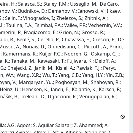
Mahapatra; A. Maire; I. Makhlyueva; D. Mal’Kevich; M. Malaev; K.J. Malagalage; I. Maldonado Cervantes; M. Malek; T. Malkiewicz; P. Malzacher; C. Lal ; C. Lara; D.T. Larsen; G. Laurenti; C. Lazzeroni; Y. Le Bornec; Le Bris; H. Lee; K.S. Lee; S.C. Lee; F. Lefe`vre; M. Lenhardt; L. Leistam; A. Mamonov; L. Manceau; L. Mangotra; V. Manko; F. Manso; V. Manzari; Mao; J. Maresˇ; G.V. Margagliotti; A. Margotti; A. Marin; I. Martashvili; P. Martinengo; M.I. Mart ́ınez; A. Mart ́ınez Davalos; G. Mart ́ınez Garc ́ıa; Maruyama; A. Marzari Chiesa; S. Masciocchi; M. Masera; M. Masetti; A. Masoni; L. Massacrier; M. Mastromarco; A. Mastroserio; Z.L. Matthews; A. Matyja; D. Mayani; G. Mazza; M.A. Mazzoni; F. Meddi; A. Menchaca-Rocha; P. Mendez Lorenzo; M . Meoni; J . Mercado Pe ́rez; P. Mereu; Y. Miake; A. Michalon; N. Miftakhov; J. Milosevic; F. Minafra; A. Mischke; D. Mis ́kowiec; C. Mitu; K. Mizoguchi; J. Mlynarz; B. Mohanty; L. Molnar; M.M. Mondal; Montan ̃ o Zetina; M. Monteno; E. Montes; M. Morando; S. Moretto; A. Morsch; T. Moukhanova; V. Muccifora; E. Mudnic; S. Muhuri; H. Mu ̈ller; M.G. Munhoz; J. Munoz; L. Musa; A. Musso; B.K. Nandi; R. Nania; E. Nappi; F. Navach; S. Navin; T.K. Nayak; S. Nazarenko; G. Nazarov; A. Nedosekin; F. Nendaz; J. Newby; A. Nianine; M. Nicassio; B.S. Nielsen; S. Nikolaev; V. Nikolic; S. Nikulin; V. Nikulin; B.S. Nilsen; M.S. Nilsson; F. Noferini; P. Nomokonov; G. Nooren; N. Novitzky; A. Nyatha; C. Nygaard; A. Nyiri; J. Nystrand; A. Ochirov; G. Odyniec; H. Oeschler; M. Oinonen; K. Okada; Y. Okada; M. Oldenburg; J. Oleniacz; C. Oppedisano; F. Orsini; A. Ortiz Velasquez; G. Ortona; C.J. Oskamp; A. Oskarsson; F. Osmic; L. O ̈ sterman; P. Ostrowski; I. Otterlund; J. Otwinowski; G. Øvrebekk; K. Oyama; K. Ozawa; Y. Pachmayer; M. Pachr; F. Padilla; P. Pagano; G. Paic ́; F. Painke; C. Pajares; S. Pal; S.K. Pal ; A. Palaha; A. Palmeri; R. Panse; G.S. Pappalardo; W.J. Park; B. Pastircˇa ́k; C. Pastore; V. Paticchio; A. Pavlinov; T. Pawlak; T. Peitzmann; A. Pepato; H. Pereira; D. Peressounko; C. Pe ́rez; D. Perini; D. Perrino; W. Peryt; J. Peschek; A. Pesci; V. Peskov; Y. Pestov; A.J. Peters; V. Petra ́cˇek; A. Petridis; M. Petris; P. Petrov; M. Petrovici; C. Petta; J. Peyre ́; S. Piano; A. Piccotti; M. Pikna; P. Pillot; L. Pinsky; N. Pitz; F. Piuz; R. Platt; M. Płoskon ́; J. Pluta; T. Pocheptsov; S. Pochybova; P.L.M. Podesta Lerma; F. Poggio; M.G. Poghosyan; K. Pola ́k; B. Polichtchouk; P. Polozov; V. Polyakov; B. Pommeresch; A. Pop; F. Posa; V. Posp ́ısˇil; B. Potukuchi; J. Pouthas; S.K. Prasad; R. Preghenella; F. Prino; C.A. Pruneau; I. Pshenichnov; G. Puddu; P. Pujahari; A. Pulvirenti; A. Punin; V. Punin; M. Putisˇ; J. Putschke; E. Quercigh; A. Rachevski; A. Rademakers; S. Radomski; T.S. Ra ̈iha ̈; J. Rak; A. Rakotozafindrabe; L. Ramello; A. Ram ́ırez Reyes; M. Rammler; R. Raniwala; S. Raniwala; S.S. Ra ̈sa ̈nen; I. Rashevskaya; S. Rath; K.F. Read; J. Real; K. Redlich; R. Renfordt; A.R. Reolon; A. Reshe