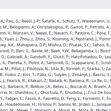
; Barret, V.; Bastid, N.; Blanchard, G.; Castor, J.; Crochet, P.; Daudon, F.; Devaux, A.; Dupieux, P.; Force, P.; Forestier, B.; Genoux-Lubain, A.; Insa, C.; Jouve, F.; Lamoine, L.; Lecoq, J.; Manso, F.; Rosnet, P.; Royer, L.; Saturnini, P.; Savinel, G.; Yermia, F.; Humanic, T.J.; Kotov, I.V.; Lisa, M.; Nilsen, B.S.; Sugarbaker, E.; Johnson, D.; Bearden, I.; Bøggild, H.; Christiansen, P.; Gaardhøje, J.J.; Hansen, O.; Holm, A.; Nielsen, B.S.; Ouerdane, D.; Bartke, J.; Gładysz-Dziadús, E.; Kornas, E.; Rybicki, A.; Wroblewski, A.; Andronic, A.; Antonczyk, D.; Appelshäuser, H.; Badura, E.; Berdermann, E.; Braun-Munzinger, P.; Busch, O.; Ciobanu, M.; Daues, H.W.; Frankenfeld, U.; Garabatos, C.; Gutbrod, H.; Lippman, C.; Malzacher, P.; Marin, A.; Mis̈kowiec, D.; Radomski, S.; Sako, H.; Sandoval, A.; Schmidt, H.R.; Schwarz, K.; Sedykh, S.; Simon, R.S.; Stelzer, H.; Tziledakis, G.; Vranic, D.; Förster, A.; Oeschler, H.; Uhlig, F.; Berger, J.; Billmeier, A.; Blume, C.; Dietel, T.; Flierl, D.; Gaździcki, M.; Kolleger, Th.; Lange, S.; Loizides, C.; Renfordt, R.; Ströbele, H.; Berdnikov, Ya.; Khanzadeev, A.; Miftakhov, N.; Nikouline, V.; Poliakov, V.; Rostchine, E.; Samsonov, V.; Tarasenkova, O.; Tarakanov, V.; Zhalov, M.; Lopez Torres, E.; Abrahantes Quintana, A.; Diaz Valdes, R.; Angelov, V.; Gutfleisch, M.; Lindenstruth, V.; Panse, R.; Reichling, C.; Schneider, R.; Steinbeck, T.; Tilsner, H.; Wiebalck, A.; Adler, C.; Bielčiková, J.; Emschermann, D.; Glässel, P.; Herrmann, N.; Lehmann, Th.; Ludolphs, W.; Mahmoud, T.; Milosevic, J.; Oyama, K.; Petráček, V.; Petrovici, M.; Rusanov, I.; Schicker, R.; Soltveit, H.C.; Stachel, J.; Stockmeier, M.; Vulpescu, B.; Windelband, B.; Yurevich, S.; Bhardwaj, S.; Raniwala, R.; Raniwala, S.; Badyal, S.K.; Bhasin, A.; Gupta, A.; Gupta, V.K.; Mahajan, S.; Mangotra, L.K.; Potukuchi, B.V.K.S.; Sambyal, S.S.; Akichine, P.G.; Arefiev, V.A.; Baatar, Ts.; Batiounia, B.V.; Chabratova, G.S.; Chepurnov, V.F.; Chernenko, S.A.; Dodokhov, V.K.; Efimov, L.G.; Fateev, O.V.; Grigalashvili, T.; Haiduc, M.; Hasegan, D.; Kadychevsky, V.G.; Koshurnikov, E.K.; Kuznetsov, V.; Lioubochits, V.L.; Lobanov, V.I.; Malakhov, A.I.; Malinina, L.V.; Nioradze, M.; Nomokonov, P.V.; Panebrattsev, Y.A.; Penev, V.N.; Pismennaya, V.G.; Roufanov, I.; Shestakov, V.; Shklovskaya, A.I.; Smykov, P.; Suleimanov, M.K.; Tevzadze, Y.; Togoo, R.; Vodopianov, A.S.; Yurevich, V.I.; Zanevsky, Y.V.; Zaporojets, S.A.; Zinchenko, A.I.; Äysto, J.; Bondila, M.; Lyapin, V.; Oinonen, M.; Ruuskanen, V.; Seppänen, H.; Trzaska, W.; Blank, T.; Gemmeke, H.; Bochek, G.L.; Dovbnya, A.N.; Kulibaba, V.I.; Maslov, N.I.; Naumov, S.V.; Ovchinnik, V.D.; Potin, S.M.; Starodubtsev, A.F.; Borshchov, V.N.; Chykalov, O.; Kaurova, L.; Kiprich, S.K.; Klymova, L.; Listratenko, O.M.; Mykhaylova, N.; Protsenko, M.; Reznik, O.; Starkov, V.E.; Borysov, O.; Kadenko, I.; Martynov, Y.; Molodtsov, S.; Sokolov, O.; Sinyukov, Y.; Zinovjev, G.; Bhattacharya, P.; Bose, S.; Chattopadhyay, S.; Majumdar, N.; Mukhopadhyay, S.; Sanyal, A.; Sarkar, S.; Sen, P.; Sen, S.K.; Sinha, B.C.; Sinha, T.; Ahammed, Z.; Bhaskar, P.; Chattopadhyay, S.; Das, D.; Das, S.; Dutta Majumdar, M.R.; Ganti, M.S.; Ghosh, P.; Mohanty, B.; Nandi, B.K.; Nayak, T.K.; Netrakanti, P.K.; Pal, S.; Singaraju, R.N.; Sinha, B.; Trivedi, M.D.; Viyogi, Y.P.; Bán, J.; Bombara, M.; Fedor, S.; Hnatič, M.; Králik, I.; Kravčáková, A.; Kriváň, F.; Krivda, M.; Martinská, G.; Pastirčák, B.; Šándor, L.; Urbán, J.; Vokál, S.; Vrláková, J.; Cinausero, M.; Fioretto, E.; Prete, G.; Ricci, R.A.; Vannucci, L.; Branco, P.; Carvalho, R.; Seixas, J.; Vilela Mendes, R.; Gustafsson, H.-A.; Os