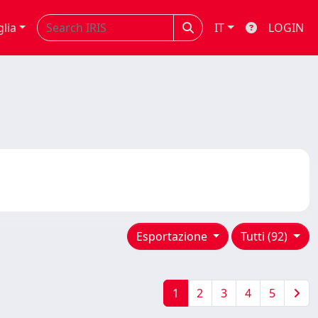
glia
IT
LOGIN
Esportazione
Tutti (92)
1
2
3
4
5