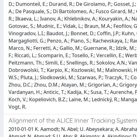
Alignment of the ALICE Inner Tracking System
2010-01-01 K. Aamodt; N. Abel; U. Abeysekara; A. Abrahantes Quintana; D. Adamova ; M.M. Aggarwal; G. Aglieri Rinella; A.G. Agocs; S. Aguilar Salazar; Z. Ahammed; A. Ahmad; N. Ahmad; S.U. Ahn; R. Akimoto; A. Akindinov; D. Aleksandrov; B. Alessandro ; R . Alfaro Molina; A . Alici; E . Almaraz Avina; J. Alme; T. Alt; V. Altini; S. Altinpinar; C. Andrei; A. Andronic; G. Anelli; V. Angelov; C. Anson; T. Anticic ́; F. Antinori; S. Antinori; K. Antipin; D. Antonczyk; P. Antonioli; A. Anzo; L. Aphecetche; H. Appelshauser; S. Arcelli; R. Arceo; A. Arend; N. Armesto; R. Arnaldi; T. Aronsson; I.C. Arsene; A. Asryan; A. Augustinus; R. Averbeck; T.C. Awes; J. A ̈ysto ̈; M.D. Azmi; S. Bablok; M. Bach; A. Badala`; Y.W. Baek; S. Bagnasco; R. Bailhache; R. Bala; A. Baldisseri; A. Baldit; J. Ba ́n; R. Barbera; G.G. Barnafo ̈ldi; L. Barnby; V. Barret; J. Bartke; F. Barile; M. Basile; V. Basmanov; N. Bastid; B. Bathen; G. Batigne; B. Batyunya; C. Baumann; I.G. Bearden; B. Becker; I. Belikov; R. Bellwied; E. Belmont-Moreno; A. Belogianni; L. Benhabib; S. Beole'; I. Berceanu; A. Bercuci; E. Berdermann; Y. Berdnikov; L. Betev; A. Bhasin; A.K. Bhati; L. Bianchi; N. Bianchi; C. Bianchin; J. Bielcˇ ́ık; J. Bielcˇ ́ıkova ; A. Bilandzic; L. Bimbot; E. Biolcati; A. Blanc; F. Blanco; F. Blanco; D. Blau; C. Blume; M. Boccioli; N. Bock; A. Bogdanov; H. Bøggild; M. Bogolyubsky; J. Bohm; L. Boldizsa ́r; M. Bombara; C. Bombonati; M. Bondila; H. Borel; V. Borshchov; A. Borisov; C. Bortolin; S. Bose; L. Bosisio1; F. Bossu '; M. Botje; S. Bo ̈ttger; G. Bourdaud; B. Boyer; M. Braun; P. Braun-Munzinger; L. Bravina; M. Bregant; T. Breitner; G. Bruckner; R. Brun; E. Bruna; G.E. Bruno; D. Budnikov; H. Buesching; P. Buncic; O. Busch; Z. Buthelezi; D. Caffarri; X. Cai; H. Caines; E. Camacho; P. Camerini; M. Campbell; V. Canoa Roman; G.P. Capitani; G. Cara Romeo; F. Carena; W. Carena; F. Carminati; A. Casanova D́ıaz; M. Caselle; J. Castillo Castellanos; J.F. Castillo Hernandez; V. Catanescu; E. Cattaruzza; C. Cavicchioli; P. Cerello; V. Chambert; B. Chang; S. Chapeland; A. Charpy; J.L. Charvet; S. Chattopadhyay; S. Chattopadhyay; M. Cherney; C. Cheshkov; B. Cheynis; E. Chiavassa; V. Chibante Barroso; D.D. Chinellato; P. Chochula; K. Choi; M. Chojnacki; P. Christakoglou; C.H. Christensen; P. Christiansen; T. Chujo; F. Chuman; C. Cicalo; L. Cifarelli; F. Cindolo; J. Cleymans; O. Cobanoglu; J.-P. Coffin; S. Coli; A. Colla; G. Conesa Balbastre; Z. Conesa del Valle; E.S. Conner; P. Constantin; G. Contin; G.J. Contreras; Y. Corrales Morales; T.M. Cormier; P. Cortese; I. Corte s Maldonado; M.R. Cosentino; F. Costa; M.E. Cotallo; E. Crescio; P. Crochet; E. Cuautle; L. Cunqueiro; J. Cussonneau; A. Dainese; H.H. Dalsgaard; A. Danu; I. Das; S. Das; A. Dash; S. Dash; G.O.V. de Barros; A. De Caro; G. de Cataldo; J. de Cuveland ; A. De Falco; M. De Gaspari; J. de Groot; D. De Gruttola; A.P. de Haas; N. De Marco; S. De Pasquale; R. De Remigis; R. de Rooij; G. de Vaux; H. Delagrange; G. Dellacasa; A. Deloff; V. Demanov; E. Dénes; A. Deppman; G. D’Erasmo; D. Derkach; A. Devaux; D. Di Bari; C. Di Giglio; S. Di Liberto; A. Di Mauro; P. Di Nezza; M. Dialinas; L. Dıaz; R. D ́ıaz; T. Dietel; H. Ding; R. Divia`; Ø. Djuvsland; V. Dobretsov; A. Dobrin; T. Dobrowolski; B. Do ̈nigus; I. Dom ́ınguez; D.M.M. Don; O. Dordic; A.K. Dubey; J. Dubuisson; L. Ducroux; P. Dupieux; A.K. Dutta Majumdar; M.R. Dutta Majumda