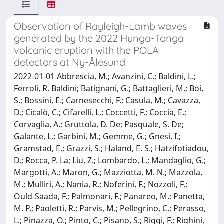
Observation of Rayleigh-Lamb waves
generated by the 2022 Hunga-Tonga
volcanic eruption with the POLA
detectors at Ny-Ålesund
2022-01-01 Abbrescia, M.; Avanzini, C.; Baldini, L.;
Ferroli, R. Baldini; Batignani, G.; Battaglieri, M.; Boi,
S.; Bossini, E.; Carnesecchi, F.; Casula, M.; Cavazza,
D.; Cicalò, C.; Cifarelli, L.; Coccetti, F.; Coccia, E.;
Corvaglia, A.; Gruttola, D. De; Pasquale, S. De;
Galante, L.; Garbini, M.; Gemme, G.; Gnesi, I.;
Gramstad, E.; Grazzi, S.; Haland, E. S.; Hatzifotiadou,
D.; Rocca, P. La; Liu, Z.; Lombardo, L.; Mandaglio, G.;
Margotti, A.; Maron, G.; Mazziotta, M. N.; Mazzola,
M.; Mulliri, A.; Nania, R.; Noferini, F.; Nozzoli, F.;
Ould-Saada, F.; Palmonari, F.; Panareo, M.; Panetta,
M. P.; Paoletti, R.; Parvis, M.; Pellegrino, C.; Perasso,
L.; Pinazza, O.; Pinto, C.; Pisano, S.; Riggi, F.; Righini,