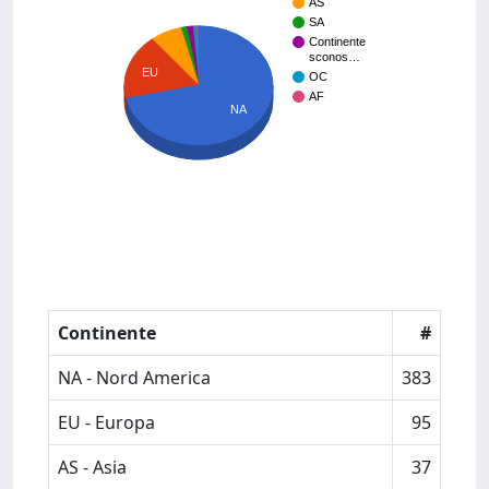
AS
SA
Continente
sconos…
EU
OC
AF
NA
Continente
#
NA - Nord America
383
EU - Europa
95
AS - Asia
37