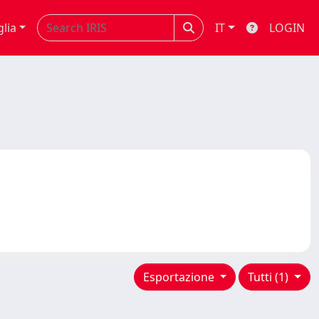
glia
IT
LOGIN
Esportazione
Tutti (1)