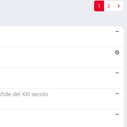
1
2
fide del XXI secolo