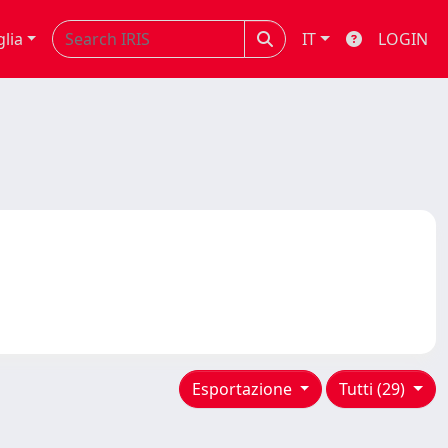
glia
IT
LOGIN
Esportazione
Tutti (29)