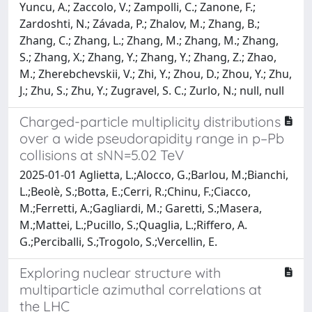
Charged-particle multiplicity distributions
over a wide pseudorapidity range in p–Pb
collisions at sNN=5.02 TeV
2025-01-01 Aglietta, L.;Alocco, G.;Barlou, M.;Bianchi,
L.;Beolè, S.;Botta, E.;Cerri, R.;Chinu, F.;Ciacco,
M.;Ferretti, A.;Gagliardi, M.; Garetti, S.;Masera,
M.;Mattei, L.;Pucillo, S.;Quaglia, L.;Riffero, A.
G.;Perciballi, S.;Trogolo, S.;Vercellin, E.
Exploring nuclear structure with
multiparticle azimuthal correlations at
the LHC