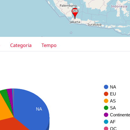
e
Categoria
Tempo
NA
EU
AS
SA
NA
Continent
AF
OC