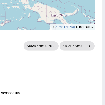
©
OpenStreetMap
contributors.
Salva come PNG
Salva come JPEG
e sconosciuto