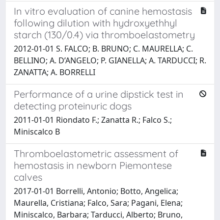
In vitro evaluation of canine hemostasis
following dilution with hydroxyethhyl
starch (130/0.4) via thromboelastometry
2012-01-01 S. FALCO; B. BRUNO; C. MAURELLA; C.
BELLINO; A. D’ANGELO; P. GIANELLA; A. TARDUCCI; R.
ZANATTA; A. BORRELLI
Performance of a urine dipstick test in
detecting proteinuric dogs
2011-01-01 Riondato F.; Zanatta R.; Falco S.;
Miniscalco B
Thromboelastometric assessment of
hemostasis in newborn Piemontese
calves
2017-01-01 Borrelli, Antonio; Botto, Angelica;
Maurella, Cristiana; Falco, Sara; Pagani, Elena;
Miniscalco, Barbara; Tarducci, Alberto; Bruno,