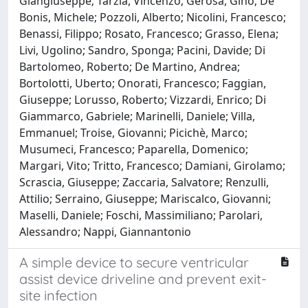
Giangiuseppe; Tarzia, Vincenzo; Gerosa, Gino; De
Bonis, Michele; Pozzoli, Alberto; Nicolini, Francesco;
Benassi, Filippo; Rosato, Francesco; Grasso, Elena;
Livi, Ugolino; Sandro, Sponga; Pacini, Davide; Di
Bartolomeo, Roberto; De Martino, Andrea;
Bortolotti, Uberto; Onorati, Francesco; Faggian,
Giuseppe; Lorusso, Roberto; Vizzardi, Enrico; Di
Giammarco, Gabriele; Marinelli, Daniele; Villa,
Emmanuel; Troise, Giovanni; Picichè, Marco;
Musumeci, Francesco; Paparella, Domenico;
Margari, Vito; Tritto, Francesco; Damiani, Girolamo;
Scrascia, Giuseppe; Zaccaria, Salvatore; Renzulli,
Attilio; Serraino, Giuseppe; Mariscalco, Giovanni;
Maselli, Daniele; Foschi, Massimiliano; Parolari,
Alessandro; Nappi, Giannantonio
A simple device to secure ventricular
assist device driveline and prevent exit-
site infection