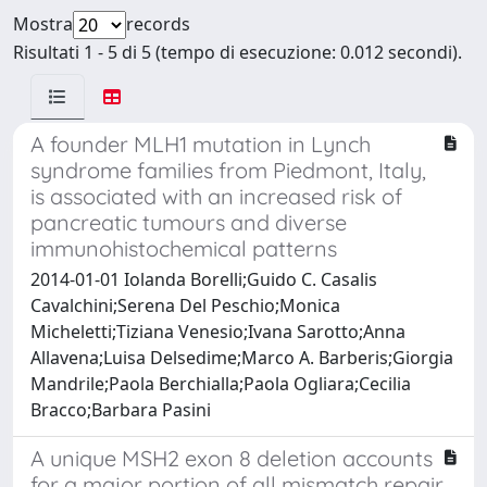
Mostra
records
Risultati 1 - 5 di 5 (tempo di esecuzione: 0.012 secondi).
A founder MLH1 mutation in Lynch
syndrome families from Piedmont, Italy,
is associated with an increased risk of
pancreatic tumours and diverse
immunohistochemical patterns
2014-01-01 Iolanda Borelli;Guido C. Casalis
Cavalchini;Serena Del Peschio;Monica
Micheletti;Tiziana Venesio;Ivana Sarotto;Anna
Allavena;Luisa Delsedime;Marco A. Barberis;Giorgia
Mandrile;Paola Berchialla;Paola Ogliara;Cecilia
Bracco;Barbara Pasini
A unique MSH2 exon 8 deletion accounts
for a major portion of all mismatch repair