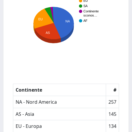
EU
SA
Continente
sconos…
EU
AF
NA
AS
Continente
#
NA - Nord America
257
AS - Asia
145
EU - Europa
134