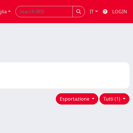
glia
IT
LOGIN
Esportazione
Tutti (1)