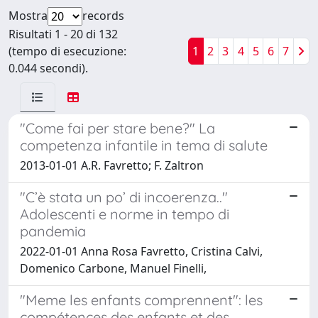
Mostra
records
Risultati 1 - 20 di 132
(tempo di esecuzione:
1
2
3
4
5
6
7
0.044 secondi).
"Come fai per stare bene?" La
competenza infantile in tema di salute
2013-01-01 A.R. Favretto; F. Zaltron
"C’è stata un po’ di incoerenza.."
Adolescenti e norme in tempo di
pandemia
2022-01-01 Anna Rosa Favretto, Cristina Calvi,
Domenico Carbone, Manuel Finelli,
"Meme les enfants comprennent": les
compétences des enfants et des