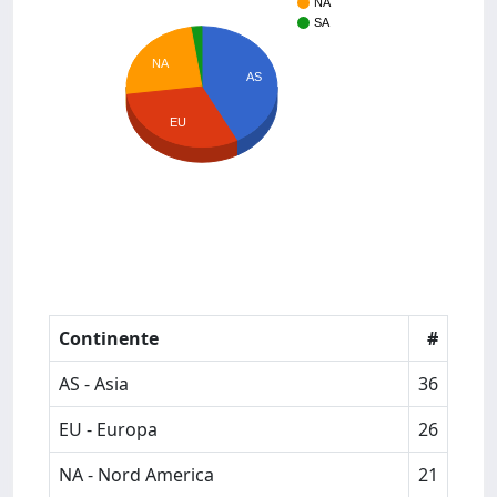
NA
SA
NA
AS
EU
Continente
#
AS - Asia
36
EU - Europa
26
NA - Nord America
21