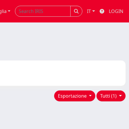
glia
IT
LOGIN
Esportazione
Tutti (1)