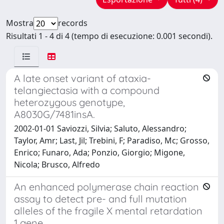
Mostra
records
Risultati 1 - 4 di 4 (tempo di esecuzione: 0.001 secondi).
A late onset variant of ataxia-
telangiectasia with a compound
heterozygous genotype,
A8030G/7481insA.
2002-01-01 Saviozzi, Silvia; Saluto, Alessandro;
Taylor, Amr; Last, Jil; Trebini, F; Paradiso, Mc; Grosso,
Enrico; Funaro, Ada; Ponzio, Giorgio; Migone,
Nicola; Brusco, Alfredo
An enhanced polymerase chain reaction
assay to detect pre- and full mutation
alleles of the fragile X mental retardation
1 gene