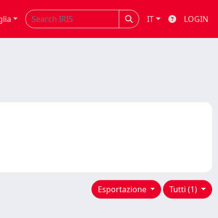
glia
IT
LOGIN
Esportazione
Tutti (1)