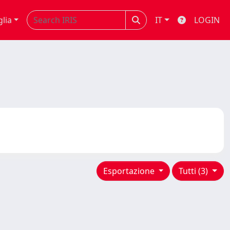
glia
IT
LOGIN
Esportazione
Tutti (3)