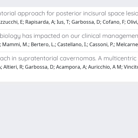
ntorial approach for posterior incisural space les
zucchi, E; Rapisarda, A; Ius, T; Garbossa, D; Cofano, F; Olivi
biology has impacted on our clinical managemen
.; Mammi, M.; Bertero, L.; Castellano, I.; Cassoni, P.; Melcarne
ch in supratentorial cavernomas. A multicentric
 Altieri, R; Garbossa, D; Acampora, A; Auricchio, A M; Vincitor