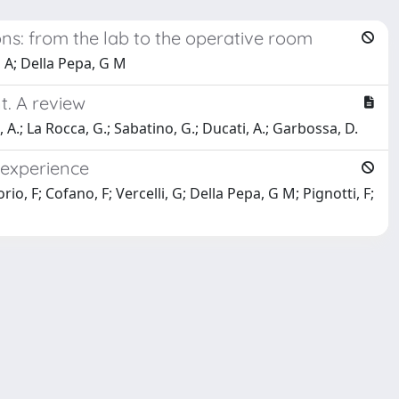
ions: from the lab to the operative room
, A; Della Pepa, G M
t. A review
, A.; La Rocca, G.; Sabatino, G.; Ducati, A.; Garbossa, D.
 experience
io, F; Cofano, F; Vercelli, G; Della Pepa, G M; Pignotti, F;