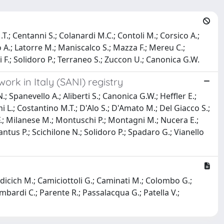
M.T.; Centanni S.; Colanardi M.C.; Contoli M.; Corsico A.;
o A.; Latorre M.; Maniscalco S.; Mazza F.; Mereu C.;
oli F.; Solidoro P.; Terraneo S.; Zuccon U.; Canonica G.W.
ork in Italy (SANI) registry
; Spanevello A.; Aliberti S.; Canonica G.W.; Heffler E.;
i L.; Costantino M.T.; D'Alo S.; D'Amato M.; Del Giacco S.;
 F.; Milanese M.; Montuschi P.; Montagni M.; Nucera E.;
 Santus P.; Scichilone N.; Solidoro P.; Spadaro G.; Vianello
radicich M.; Camiciottoli G.; Caminati M.; Colombo G.;
mbardi C.; Parente R.; Passalacqua G.; Patella V.;