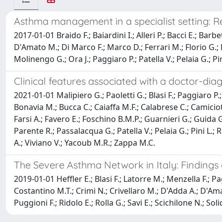
Asthma management in a specialist setting: Re
2017-01-01 Braido F.; Baiardini I.; Alleri P.; Bacci E.; Bar
D'Amato M.; Di Marco F.; Marco D.; Ferrari M.; Florio G.; 
Molinengo G.; Ora J.; Paggiaro P.; Patella V.; Pelaia G.; Pi
Clinical features associated with a doctor-dia
2021-01-01 Malipiero G.; Paoletti G.; Blasi F.; Paggiaro P
Bonavia M.; Bucca C.; Caiaffa M.F.; Calabrese C.; Camiciot
Farsi A.; Favero E.; Foschino B.M.P.; Guarnieri G.; Guida
Parente R.; Passalacqua G.; Patella V.; Pelaia G.; Pini L.; R
A.; Viviano V.; Yacoub M.R.; Zappa M.C.
The Severe Asthma Network in Italy: Findings
2019-01-01 Heffler E.; Blasi F.; Latorre M.; Menzella F.; 
Costantino M.T.; Crimi N.; Crivellaro M.; D'Adda A.; D'Am
Puggioni F.; Ridolo E.; Rolla G.; Savi E.; Scichilone N.; So