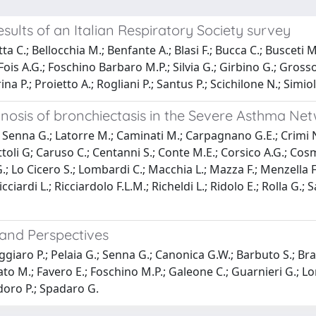
sults of an Italian Respiratory Society survey
betta C.; Bellocchia M.; Benfante A.; Blasi F.; Bucca C.; Busceti 
Fois A.G.; Foschino Barbaro M.P.; Silvia G.; Girbino G.; Gross
rina P.; Proietto A.; Rogliani P.; Santus P.; Scichilone N.; Simi
gnosis of bronchiectasis in the Severe Asthma Netw
.; Senna G.; Latorre M.; Caminati M.; Carpagnano G.E.; Crimi N.
toli G; Caruso C.; Centanni S.; Conte M.E.; Corsico A.G.; Cosm
 G.; Lo Cicero S.; Lombardi C.; Macchia L.; Mazza F.; Menzella
icciardi L.; Ricciardolo F.L.M.; Richeldi L.; Ridolo E.; Rolla G.;
 and Perspectives
Paggiaro P.; Pelaia G.; Senna G.; Canonica G.W.; Barbuto S.; B
ato M.; Favero E.; Foschino M.P.; Galeone C.; Guarnieri G.; Lo
lidoro P.; Spadaro G.