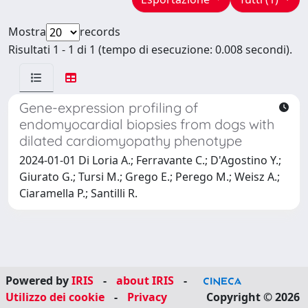
Mostra
records
Risultati 1 - 1 di 1 (tempo di esecuzione: 0.008 secondi).
Gene-expression profiling of
endomyocardial biopsies from dogs with
dilated cardiomyopathy phenotype
2024-01-01 Di Loria A.; Ferravante C.; D'Agostino Y.;
Giurato G.; Tursi M.; Grego E.; Perego M.; Weisz A.;
Ciaramella P.; Santilli R.
Powered by
IRIS
-
about IRIS
-
Utilizzo dei cookie
-
Privacy
Copyright © 2026