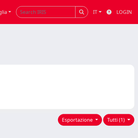
glia
IT
LOGIN
Esportazione
Tutti (1)