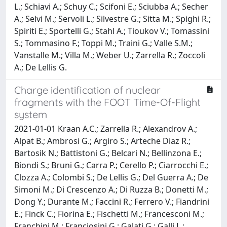
L.; Schiavi A.; Schuy C.; Scifoni E.; Sciubba A.; Secher
A.; Selvi M.; Servoli L.; Silvestre G.; Sitta M.; Spighi R.;
Spiriti E.; Sportelli G.; Stahl A.; Tioukov V.; Tomassini
S.; Tommasino F.; Toppi M.; Traini G.; Valle S.M.;
Vanstalle M.; Villa M.; Weber U.; Zarrella R.; Zoccoli
A.; De Lellis G.
Charge identification of nuclear
fragments with the FOOT Time-Of-Flight
system
2021-01-01 Kraan A.C.; Zarrella R.; Alexandrov A.;
Alpat B.; Ambrosi G.; Argiro S.; Arteche Diaz R.;
Bartosik N.; Battistoni G.; Belcari N.; Bellinzona E.;
Biondi S.; Bruni G.; Carra P.; Cerello P.; Ciarrocchi E.;
Clozza A.; Colombi S.; De Lellis G.; Del Guerra A.; De
Simoni M.; Di Crescenzo A.; Di Ruzza B.; Donetti M.;
Dong Y.; Durante M.; Faccini R.; Ferrero V.; Fiandrini
E.; Finck C.; Fiorina E.; Fischetti M.; Francesconi M.;
Franchini M.; Franciosini G.; Galati G.; Galli L.;