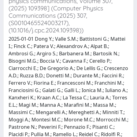
physics communications, Volume 307,
(2025) 109398] (Computer Physics
Communications (2025) 307,
(S0010465524003217),
(10.1016/j.cpc.2024.109398))
2025-01-01 Dong Y.; Valle S.M.; Battistoni G.; Mattei
I.; Finck C.; Patera V.; Alexandrov A.; Alpat B.;
Ambrosi G.; Argiro S.; Barbanera M.; Bartosik N.;
Bisogni M.G.; Boccia V.; Cavanna F.; Cerello P.;
Ciarrocchi E.; De Gregorio A.; De Lellis G.; Crescenzo
A.D.; Ruzza B.D.; Donetti M.; Durante M.; Faccini R.;
Ferrero V.; Fiorina E.; Francesconi M.; Franchini M.;
Franciosini G.; Galati G.; Galli L.; Ionica M.; Iuliano A.;
Kanxheri K.; Kraan A.C.; La Tessa C.; Lauria A.; Torres
E.L.; Magi M.; Manna A.; Marafini M.; Massa M.;
Massimi C.; Mengarelli A.; Mereghetti A.; Minniti T.;
Moggi A.; Montesi M.C.; Morone M.C.; Morrocchi M.;
Pastrone N.; Peverini F.; Pennazio F.; Pisanti C.;
Placidi P.; Pullia M.; Ramello L.; Reidel C.; Ridolfi R.;