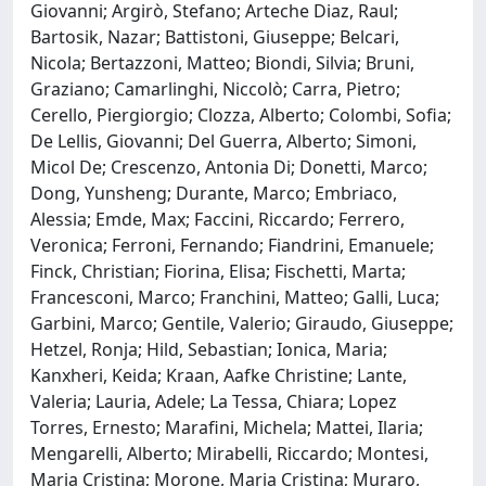
Giovanni; Argirò, Stefano; Arteche Diaz, Raul;
Bartosik, Nazar; Battistoni, Giuseppe; Belcari,
Nicola; Bertazzoni, Matteo; Biondi, Silvia; Bruni,
Graziano; Camarlinghi, Niccolò; Carra, Pietro;
Cerello, Piergiorgio; Clozza, Alberto; Colombi, Sofia;
De Lellis, Giovanni; Del Guerra, Alberto; Simoni,
Micol De; Crescenzo, Antonia Di; Donetti, Marco;
Dong, Yunsheng; Durante, Marco; Embriaco,
Alessia; Emde, Max; Faccini, Riccardo; Ferrero,
Veronica; Ferroni, Fernando; Fiandrini, Emanuele;
Finck, Christian; Fiorina, Elisa; Fischetti, Marta;
Francesconi, Marco; Franchini, Matteo; Galli, Luca;
Garbini, Marco; Gentile, Valerio; Giraudo, Giuseppe;
Hetzel, Ronja; Hild, Sebastian; Ionica, Maria;
Kanxheri, Keida; Kraan, Aafke Christine; Lante,
Valeria; Lauria, Adele; La Tessa, Chiara; Lopez
Torres, Ernesto; Marafini, Michela; Mattei, Ilaria;
Mengarelli, Alberto; Mirabelli, Riccardo; Montesi,
Maria Cristina; Morone, Maria Cristina; Muraro,