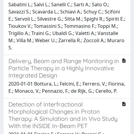
Sabatini L.; Salvi L.; Sanelli C.; Sarti A.; Sato O.;
Savazzi S.; Scavarda L.; Schiavi A.; Schuy C.; Scifoni
E.; Servoli L.; Silvestre G.; Sitta M.; Spighi R.; Spiriti E.;
Tioukov V.; Tomassini S.; Tommasino F.; Toppi M.;
Trigilio A.; Traini G.; Ubaldi G.; Valetti A.; Vanstalle
M.; Villa M.; Weber U.; Zarrella R.; Zoccoli A.; Muraro
S.
Delivery, Beam and Range Monitoring in
Particle Therapy in a Highly Innovative
Integrated Design
2020-01-01 Bottura, L.; Felcini, E.; Ferrero, V.; Fiorina,
E.; Monaco, V.; Pennazio, F.; de Rijk, G.; Cerello, P.
Detection of Interfractional
Morphological Changes in Proton
Therapy: A Simulation and In Vivo Study
With the INSIDE In-Beam PET