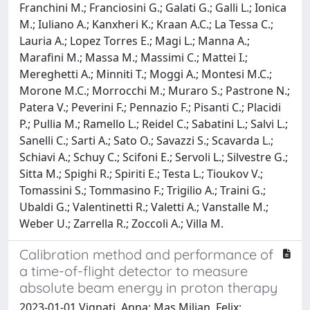
Franchini M.; Franciosini G.; Galati G.; Galli L.; Ionica
M.; Iuliano A.; Kanxheri K.; Kraan A.C.; La Tessa C.;
Lauria A.; Lopez Torres E.; Magi L.; Manna A.;
Marafini M.; Massa M.; Massimi C.; Mattei I.;
Mereghetti A.; Minniti T.; Moggi A.; Montesi M.C.;
Morone M.C.; Morrocchi M.; Muraro S.; Pastrone N.;
Patera V.; Peverini F.; Pennazio F.; Pisanti C.; Placidi
P.; Pullia M.; Ramello L.; Reidel C.; Sabatini L.; Salvi L.;
Sanelli C.; Sarti A.; Sato O.; Savazzi S.; Scavarda L.;
Schiavi A.; Schuy C.; Scifoni E.; Servoli L.; Silvestre G.;
Sitta M.; Spighi R.; Spiriti E.; Testa L.; Tioukov V.;
Tomassini S.; Tommasino F.; Trigilio A.; Traini G.;
Ubaldi G.; Valentinetti R.; Valetti A.; Vanstalle M.;
Weber U.; Zarrella R.; Zoccoli A.; Villa M.
Calibration method and performance of
a time-of-flight detector to measure
absolute beam energy in proton therapy
2023-01-01 Vignati, Anna; Mas Milian, Felix;