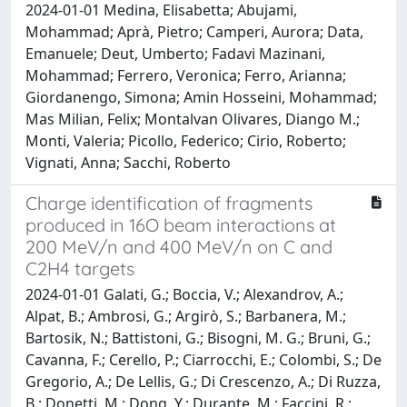
2024-01-01 Medina, Elisabetta; Abujami,
Mohammad; Aprà, Pietro; Camperi, Aurora; Data,
Emanuele; Deut, Umberto; Fadavi Mazinani,
Mohammad; Ferrero, Veronica; Ferro, Arianna;
Giordanengo, Simona; Amin Hosseini, Mohammad;
Mas Milian, Felix; Montalvan Olivares, Diango M.;
Monti, Valeria; Picollo, Federico; Cirio, Roberto;
Vignati, Anna; Sacchi, Roberto
Charge identification of fragments
produced in 16O beam interactions at
200 MeV/n and 400 MeV/n on C and
C2H4 targets
2024-01-01 Galati, G.; Boccia, V.; Alexandrov, A.;
Alpat, B.; Ambrosi, G.; Argirò, S.; Barbanera, M.;
Bartosik, N.; Battistoni, G.; Bisogni, M. G.; Bruni, G.;
Cavanna, F.; Cerello, P.; Ciarrocchi, E.; Colombi, S.; De
Gregorio, A.; De Lellis, G.; Di Crescenzo, A.; Di Ruzza,
B.; Donetti, M.; Dong, Y.; Durante, M.; Faccini, R.;