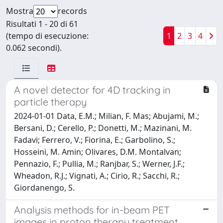
Mostra
records
Risultati 1 - 20 di 61
(tempo di esecuzione:
1
2
3
4
0.062 secondi).
A novel detector for 4D tracking in
particle therapy
2024-01-01 Data, E.M.; Milian, F. Mas; Abujami, M.;
Bersani, D.; Cerello, P.; Donetti, M.; Mazinani, M.
Fadavi; Ferrero, V.; Fiorina, E.; Garbolino, S.;
Hosseini, M. Amin; Olivares, D.M. Montalvan;
Pennazio, F.; Pullia, M.; Ranjbar, S.; Werner, J.F.;
Wheadon, R.J.; Vignati, A.; Cirio, R.; Sacchi, R.;
Giordanengo, S.
Analysis methods for in-beam PET
images in proton therapy treatment