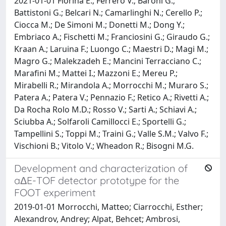
2021-01-01 Fiorina E.; Ferrero V.; Baroni G.;
Battistoni G.; Belcari N.; Camarlinghi N.; Cerello P.;
Ciocca M.; De Simoni M.; Donetti M.; Dong Y.;
Embriaco A.; Fischetti M.; Franciosini G.; Giraudo G.;
Kraan A.; Laruina F.; Luongo C.; Maestri D.; Magi M.;
Magro G.; Malekzadeh E.; Mancini Terracciano C.;
Marafini M.; Mattei I.; Mazzoni E.; Mereu P.;
Mirabelli R.; Mirandola A.; Morrocchi M.; Muraro S.;
Patera A.; Patera V.; Pennazio F.; Retico A.; Rivetti A.;
Da Rocha Rolo M.D.; Rosso V.; Sarti A.; Schiavi A.;
Sciubba A.; Solfaroli Camillocci E.; Sportelli G.;
Tampellini S.; Toppi M.; Traini G.; Valle S.M.; Valvo F.;
Vischioni B.; Vitolo V.; Wheadon R.; Bisogni M.G.
Development and characterization of
aΔE-TOF detector prototype for the
FOOT experiment
2019-01-01 Morrocchi, Matteo; Ciarrocchi, Esther;
Alexandrov, Andrey; Alpat, Behcet; Ambrosi,