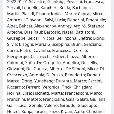
2022-01-01 Silvestre, Gianluigi; Peverini, Francesca;
Servoli, Leonello; Kanxheri, Keida; Barbanera,
Mattia; Placidi, Pisana; Ionica, Maria; Caprai, Mirco;
Ambrosi, Giovanni; Salvi, Lucia; Fiandrini, Emanuele;
Alpat, Behcet; Alexandrov, Andrey; Argirò, Stefano;
Arteche, Diaz Raul; Bartosik, Nazar; Battistoni,
Giuseppe; Belcari, Nicola; Bellinzona, Elettra; Biondi,
Silvia; Bisogni, Maria Giuseppina; Bruni, Graziano;
Carra, Pietro; Cavanna, Francesca; Cerello,
Piergiorgio; Ciarrocchi, Esther; Clozza, Alberto;
Colombi, Sofia; De Gregorio, Angelica; De Lellis,
Giovanni; Del Guerra, Alberto; De Simoni, Micol; Di
Crescenzo, Antonia; Di Ruzza, Benedetto; Donetti,
Marco; Dong, Yunsheng; Durante, Marco; Faccini,
Riccardo; Ferrero, Veronica; Finck, Christian;
Fiorina, Elisa; Fischetti, Marta; Francesconi, Marco;
Franchini, Matteo; Franciosini, Gaia; Galati, Giuliana;
Galli, Luca; Gentile, Valerio; Giraudo, Giuseppe;
Hetzel, Ronja; Iarocci, Enzo; Kraan, Aafke Christine;