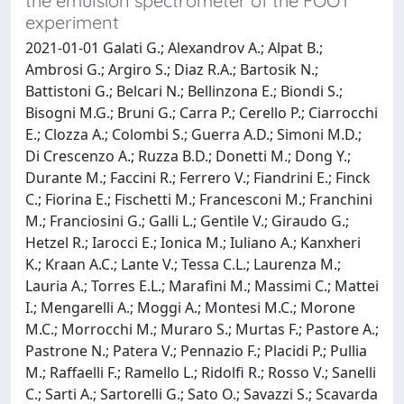
the emulsion spectrometer of the FOOT
experiment
2021-01-01 Galati G.; Alexandrov A.; Alpat B.;
Ambrosi G.; Argiro S.; Diaz R.A.; Bartosik N.;
Battistoni G.; Belcari N.; Bellinzona E.; Biondi S.;
Bisogni M.G.; Bruni G.; Carra P.; Cerello P.; Ciarrocchi
E.; Clozza A.; Colombi S.; Guerra A.D.; Simoni M.D.;
Di Crescenzo A.; Ruzza B.D.; Donetti M.; Dong Y.;
Durante M.; Faccini R.; Ferrero V.; Fiandrini E.; Finck
C.; Fiorina E.; Fischetti M.; Francesconi M.; Franchini
M.; Franciosini G.; Galli L.; Gentile V.; Giraudo G.;
Hetzel R.; Iarocci E.; Ionica M.; Iuliano A.; Kanxheri
K.; Kraan A.C.; Lante V.; Tessa C.L.; Laurenza M.;
Lauria A.; Torres E.L.; Marafini M.; Massimi C.; Mattei
I.; Mengarelli A.; Moggi A.; Montesi M.C.; Morone
M.C.; Morrocchi M.; Muraro S.; Murtas F.; Pastore A.;
Pastrone N.; Patera V.; Pennazio F.; Placidi P.; Pullia
M.; Raffaelli F.; Ramello L.; Ridolfi R.; Rosso V.; Sanelli
C.; Sarti A.; Sartorelli G.; Sato O.; Savazzi S.; Scavarda