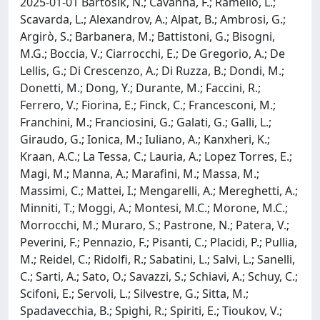
2025-01-01 Bartosik, N.; Cavanna, F.; Ramello, L.;
Scavarda, L.; Alexandrov, A.; Alpat, B.; Ambrosi, G.;
Argirò, S.; Barbanera, M.; Battistoni, G.; Bisogni,
M.G.; Boccia, V.; Ciarrocchi, E.; De Gregorio, A.; De
Lellis, G.; Di Crescenzo, A.; Di Ruzza, B.; Dondi, M.;
Donetti, M.; Dong, Y.; Durante, M.; Faccini, R.;
Ferrero, V.; Fiorina, E.; Finck, C.; Francesconi, M.;
Franchini, M.; Franciosini, G.; Galati, G.; Galli, L.;
Giraudo, G.; Ionica, M.; Iuliano, A.; Kanxheri, K.;
Kraan, A.C.; La Tessa, C.; Lauria, A.; Lopez Torres, E.;
Magi, M.; Manna, A.; Marafini, M.; Massa, M.;
Massimi, C.; Mattei, I.; Mengarelli, A.; Mereghetti, A.;
Minniti, T.; Moggi, A.; Montesi, M.C.; Morone, M.C.;
Morrocchi, M.; Muraro, S.; Pastrone, N.; Patera, V.;
Peverini, F.; Pennazio, F.; Pisanti, C.; Placidi, P.; Pullia,
M.; Reidel, C.; Ridolfi, R.; Sabatini, L.; Salvi, L.; Sanelli,
C.; Sarti, A.; Sato, O.; Savazzi, S.; Schiavi, A.; Schuy, C.;
Scifoni, E.; Servoli, L.; Silvestre, G.; Sitta, M.;
Spadavecchia, B.; Spighi, R.; Spiriti, E.; Tioukov, V.;