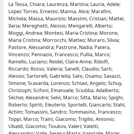
La Tessa, Chiara; Laurenza, Martina; Lauria, Adele;
Lopez Torres, Ernesto; Manna, Alice; Marafini,
Michela; Massa, Maurizio; Massimi, Cristian; Mattei,
Ilaria; Mereghetti, Alessio; Mengarelli, Alberto;
Moggi, Andrea; Montesi, Maria Cristina; Morone,
Maria Cristina; Morrocchi, Matteo; Muraro, Silvia;
Pastore, Alessandra; Pastrone, Nadia; Patera,
Vincenzo; Pennazio, Francesco; Pullia, Marco;
Ramello, Luciano; Reidel, Claire-Anne; Ridolfi,
Riccardo; Rosso, Valeria; Sanelli, Claudio; Sarti,
Alessio; Sartorelli, Gabriella; Sato, Osamu; Savazzi,
Simone; Scavarda, Lorenzo; Schiavi, Angelo; Schuy,
Christoph; Scifoni, Emanuele; Sciubba, Adalberto;
Sécher, Alexandre; Selvi, Marco; Sitta, Mario; Spighi,
Roberto; Spiriti, Eleuterio; Sportelli, Giancarlo; Stahl,
Achim; Tomassini, Sandro; Tommasino, Francesco;
Toppi, Marco; Traini, Giacomo; Trigilio, Antonio;
Ubaldi, Giacomo; Tioukov, Valeri; Valetti,
Alessandro; Valle, Serena Marta; Vanstalle, Marie;