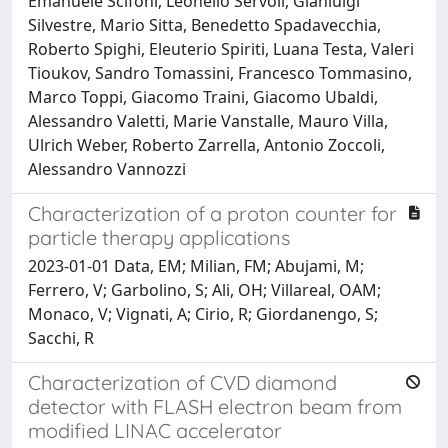
Emanuele Scifoni, Leonello Servoli, Gianluigi
Silvestre, Mario Sitta, Benedetto Spadavecchia,
Roberto Spighi, Eleuterio Spiriti, Luana Testa, Valeri
Tioukov, Sandro Tomassini, Francesco Tommasino,
Marco Toppi, Giacomo Traini, Giacomo Ubaldi,
Alessandro Valetti, Marie Vanstalle, Mauro Villa,
Ulrich Weber, Roberto Zarrella, Antonio Zoccoli,
Alessandro Vannozzi
Characterization of a proton counter for
particle therapy applications
2023-01-01 Data, EM; Milian, FM; Abujami, M;
Ferrero, V; Garbolino, S; Ali, OH; Villareal, OAM;
Monaco, V; Vignati, A; Cirio, R; Giordanengo, S;
Sacchi, R
Characterization of CVD diamond
detector with FLASH electron beam from
modified LINAC accelerator