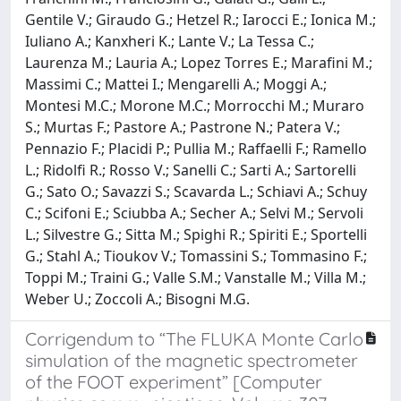
Gentile V.; Giraudo G.; Hetzel R.; Iarocci E.; Ionica M.;
Iuliano A.; Kanxheri K.; Lante V.; La Tessa C.;
Laurenza M.; Lauria A.; Lopez Torres E.; Marafini M.;
Massimi C.; Mattei I.; Mengarelli A.; Moggi A.;
Montesi M.C.; Morone M.C.; Morrocchi M.; Muraro
S.; Murtas F.; Pastore A.; Pastrone N.; Patera V.;
Pennazio F.; Placidi P.; Pullia M.; Raffaelli F.; Ramello
L.; Ridolfi R.; Rosso V.; Sanelli C.; Sarti A.; Sartorelli
G.; Sato O.; Savazzi S.; Scavarda L.; Schiavi A.; Schuy
C.; Scifoni E.; Sciubba A.; Secher A.; Selvi M.; Servoli
L.; Silvestre G.; Sitta M.; Spighi R.; Spiriti E.; Sportelli
G.; Stahl A.; Tioukov V.; Tomassini S.; Tommasino F.;
Toppi M.; Traini G.; Valle S.M.; Vanstalle M.; Villa M.;
Weber U.; Zoccoli A.; Bisogni M.G.
Corrigendum to “The FLUKA Monte Carlo
simulation of the magnetic spectrometer
of the FOOT experiment” [Computer