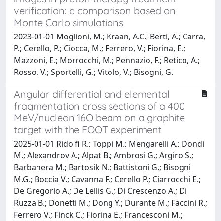
verification: a comparison based on
Monte Carlo simulations
2023-01-01 Moglioni, M.; Kraan, A.C.; Berti, A.; Carra,
P.; Cerello, P.; Ciocca, M.; Ferrero, V.; Fiorina, E.;
Mazzoni, E.; Morrocchi, M.; Pennazio, F.; Retico, A.;
Rosso, V.; Sportelli, G.; Vitolo, V.; Bisogni, G.
Angular differential and elemental
fragmentation cross sections of a 400
MeV/nucleon 16O beam on a graphite
target with the FOOT experiment
2025-01-01 Ridolfi R.; Toppi M.; Mengarelli A.; Dondi
M.; Alexandrov A.; Alpat B.; Ambrosi G.; Argiro S.;
Barbanera M.; Bartosik N.; Battistoni G.; Bisogni
M.G.; Boccia V.; Cavanna F.; Cerello P.; Ciarrocchi E.;
De Gregorio A.; De Lellis G.; Di Crescenzo A.; Di
Ruzza B.; Donetti M.; Dong Y.; Durante M.; Faccini R.;
Ferrero V.; Finck C.; Fiorina E.; Francesconi M.;