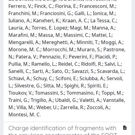
Ferrero, V.; Finck, C.; Fiorina, E.; Francesconi, M.;
Franchini, M.; Franciosini, G.; Galli, L.; Ionica, M.;
Iuliano, A.; Kanxheri, K.; Kraan, A. C.; La Tessa, C.;
Lauria, A.; Torres, E. Lopez; Magi, M.; Manna, A.;
Marafini, M.; Massa, M.; Massimi, C.; Mattei, I.;
Mengarelli, A.; Mereghetti, A.; Minniti, T.; Moggi, A.;
Morone, M. C.; Morrocchi, M.; Muraro, S.; Pastrone,
N.; Patera, V.; Pennazio, F.; Peverini, F.; Placidi, P.;
Pullia, M.; Ramello, L.; Reidel, C.; Ridolfi, R.; Salvi, L.;
Sanelli, C.; Sarti, A.; Sato, O.; Savazzi, S.; Scavarda, L.;
Schiavi, A.; Schuy, C.; Scifoni, E.; Sciubba, A.; Servoli,
L.; Silvestre, G.; Sitta, M.; Spighi, R.; Spiriti, E.;
Tioukov, V.; Tomassini, S.; Tommasino, F.; Toppi, M.;
Traini, G.; Trigilio, A.; Ubaldi, G.; Valetti, A.; Vanstalle,
M.; Villa, M.; Weber, U.; Zarrella, R.; Zoccoli, A.;
Montesi, M. C.
Charge identification of fragments with