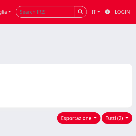
glia
IT
LOGIN
Esportazione
Tutti (2)