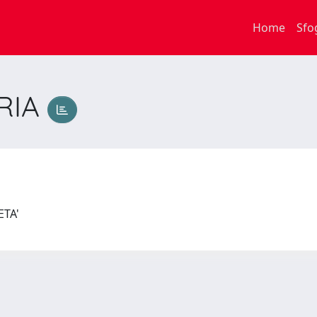
Home
Sfo
ARIA
A
IETA'