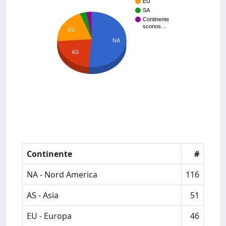
EU
SA
Continente
sconos…
EU
NA
AS
Continente
#
NA - Nord America
116
AS - Asia
51
EU - Europa
46