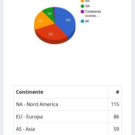
AS
SA
Continente
SA
sconos…
NA
AS
AF
EU
Continente
#
NA - Nord America
115
EU - Europa
86
AS - Asia
59