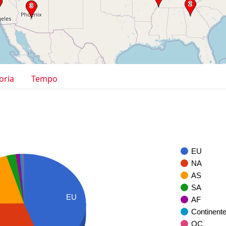
oria
Tempo
EU
NA
AS
SA
EU
AF
Continent
OC