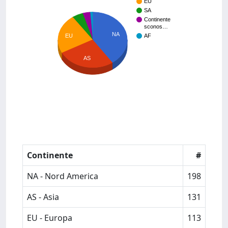
EU
SA
Continente
sconos…
NA
EU
AF
AS
Continente
#
NA - Nord America
198
AS - Asia
131
EU - Europa
113