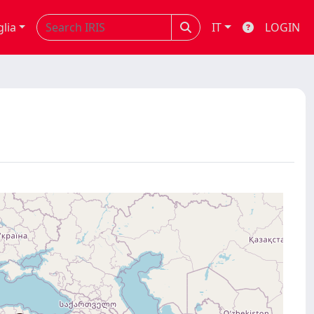
glia
IT
LOGIN