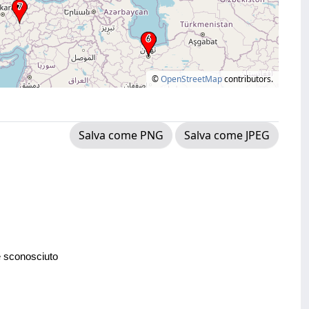
©
OpenStreetMap
contributors.
Salva come PNG
Salva come JPEG
e sconosciuto