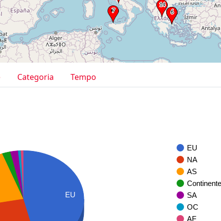
e
Categoria
Tempo
EU
NA
AS
Continent
EU
SA
OC
AF