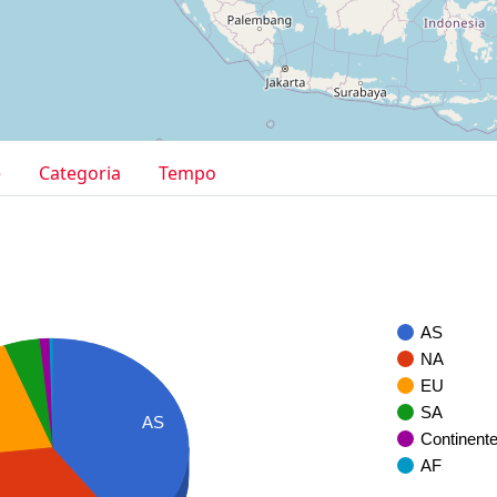
e
Categoria
Tempo
AS
NA
EU
SA
AS
Continent
AF