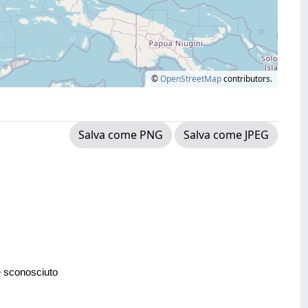
©
OpenStreetMap
contributors.
Salva come PNG
Salva come JPEG
e sconosciuto