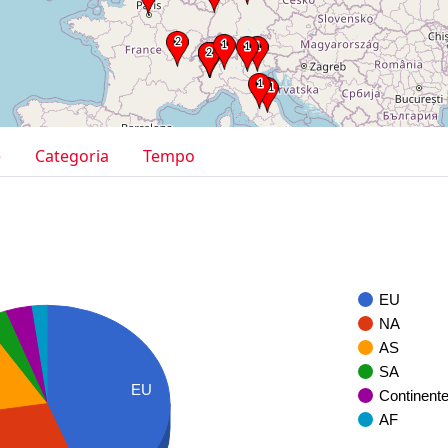
e
Categoria
Tempo
EU
NA
AS
SA
EU
Continent
AF