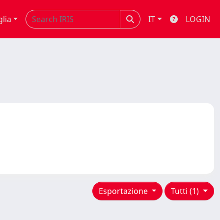
glia
IT
LOGIN
Esportazione
Tutti (1)