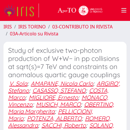
IRIS
IRIS TORINO
03-CONTRIBUTO IN RIVISTA
03A-Articolo su Rivista
Study of exclusive two-photon
production of W+W− in pp collisions
at sqrt(s)=7 TeV and constraints on
anomalous quartic gauge couplings
V. Sola
;
AMAPANE, Nicola Carlo
;
ARGIRO',
Stefano
;
CASASSO, STEFANO
;
COSTA,
Marco
;
MIGLIORE, Ernesto
;
MONACO,
Vincenzo
;
MUSICH, MARCO
;
OBERTINO,
Maria Margherita
;
PELLICCIONI,
Mario
;
POTENZA, ALBERTO
;
ROMERO,
Alessandra
;
SACCHI, Roberto
;
SOLANO,